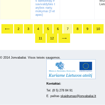
s darbuotojų ir
991
savivaldybės t
Liet
arybos narių
mokymai (3 et
apas)
⟵
2
3
4
5
6
7
8
9
10
11
12
⟶
© 2014 Jonvabaliai. Visos teisės saugomos.
Kontaktai:
Tel. (8 5) 278 84 91
E. paštas
skaidrumas@jonvabaliai.lt