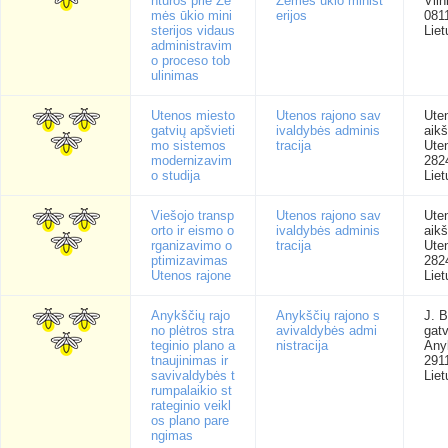
ntūros prie Že
Žemės ūkio minist
Viln
mės ūkio mini
erijos
081
sterijos vidaus
Liet
administravim
o proceso tob
ulinimas
Utenos miesto
Utenos rajono sav
Ute
gatvių apšvieti
ivaldybės adminis
aikš
mo sistemos
tracija
Ute
modernizavim
282
o studija
Liet
Viešojo transp
Utenos rajono sav
Ute
orto ir eismo o
ivaldybės adminis
aikš
rganizavimo o
tracija
Ute
ptimizavimas
282
Utenos rajone
Liet
Anykščių rajo
Anykščių rajono s
J. B
no plėtros stra
avivaldybės admi
gatv
teginio plano a
nistracija
Any
tnaujinimas ir
291
savivaldybės t
Liet
rumpalaikio st
rateginio veikl
os plano pare
ngimas