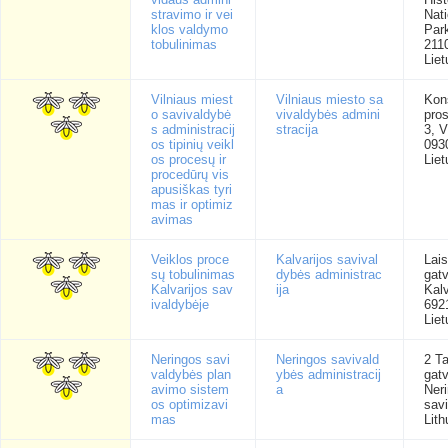
stravimo ir vei
Nati
klos valdymo
Park
tobulinimas
211
Liet
Vilniaus miest
Vilniaus miesto sa
Kons
o savivaldybė
vivaldybės admini
pro
s administracij
stracija
3, V
os tipinių veikl
093
os procesų ir
Liet
procedūrų vis
apusiškas tyri
mas ir optimiz
avimas
Veiklos proce
Kalvarijos savival
Lai
sų tobulinimas
dybės administrac
gat
Kalvarijos sav
ija
Kalv
ivaldybėje
692
Liet
Neringos savi
Neringos savivald
2 T
valdybės plan
ybės administracij
gatv
avimo sistem
a
Ner
os optimizavi
sav
mas
Lith