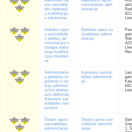
Radviliškio raj
Radviliškio rajono
Auš
ono savivaldy
savivaldybės adm
aikš
bės darbuotoj
inistracija
Radv
ų kvalifikacijo
821
s tobulinimas
Liet
Rokiškio rajon
Rokiškio rajono sa
Pan
o savivaldybė
vivaldybės admini
gatv
s politikų, ad
stracija
Rok
ministracijos ir
421
įstaigos darbu
Lie
otojų kvalifika
Res
cijos tobulinim
as
Administracini
Kalvarijos savival
Lai
ų gebėjimų sti
dybės administrac
gat
prinimas ir vie
ija
Kalv
šojo administr
692
avimo efektyv
Liet
umo didinimas
Kalvarijos sav
ivaldybės insti
tucijose
Šilutės rajono
Šilutės rajono savi
Dari
savivaldybės
valdybės administ
Gir
administracijo
racija
1, Š