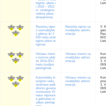
teginio plano i
Liet
r 2010 – 2012
m. strateginio
veiklos plano
atnaujinimas
Raseinių rajon
Raseinių rajono sa
V. 
o savivaldybė
vivaldybės admini
gatv
s plėtros iki 2
stracija
Rase
020 metų strat
601
eginio plano re
Liet
ngimas
Vilniaus miest
Vilniaus miesto sa
Kons
o turizmo plėtr
vivaldybės admini
pro
os 2014-2017
stracija
3, V
metų studijos
093
parengimas
Liet
Automobilių st
Vilniaus miesto sa
Kons
ovėjimo vietų
vivaldybės admini
pro
skaičiaus padi
stracija
3, V
dinimo gyvena
093
muosiuose Vil
Liet
niaus rajonuos
e galimybių st
udijos parengi
mas