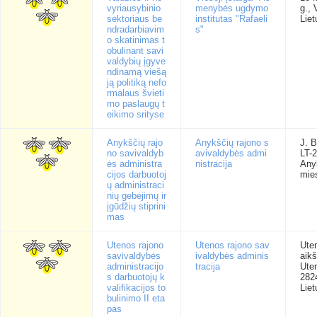
vyriausybinio
menybės ugdymo
g., 
sektoriaus be
institutas "Rafaeli
Liet
ndradarbiavim
s"
o skatinimas t
obulinant savi
valdybių įgyve
ndinamą viešą
ją politiką nefo
rmalaus švieti
mo paslaugų t
eikimo srityse
Anykščių rajo
Anykščių rajono s
J. B
no savivaldyb
avivaldybės admi
LT-
ės administra
nistracija
Any
cijos darbuotoj
mie
ų administraci
nių gebėjimų ir
įgūdžių stiprini
mas
Utenos rajono
Utenos rajono sav
Ute
savivaldybės
ivaldybės adminis
aikš
administracijo
tracija
Ute
s darbuotojų k
282
valifikacijos to
Liet
bulinimo II eta
pas