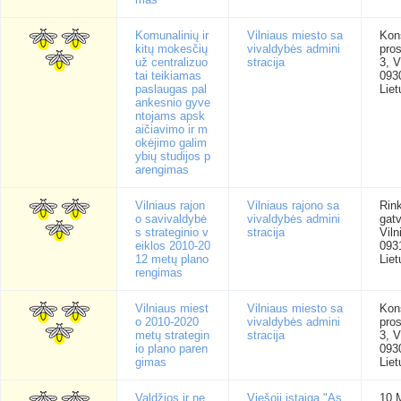
Komunalinių ir
Vilniaus miesto sa
Kons
kitų mokesčių
vivaldybės admini
pro
už centralizuo
stracija
3, V
tai teikiamas
093
paslaugas pal
Liet
ankesnio gyve
ntojams apsk
aičiavimo ir m
okėjimo galim
ybių studijos p
arengimas
Vilniaus rajon
Vilniaus rajono sa
Rink
o savivaldybė
vivaldybės admini
gatv
s strateginio v
stracija
Viln
eiklos 2010-20
093
12 metų plano
Liet
rengimas
Vilniaus miest
Vilniaus miesto sa
Kons
o 2010-2020
vivaldybės admini
pro
metų strategin
stracija
3, V
io plano paren
093
gimas
Liet
Valdžios ir ne
Viešoji įstaiga "As
10 