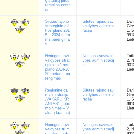
ę studiją jūros
terapijos centr
ui
Šilutės rajono
Šilutės rajono savi
Dari
strateginio plė
valdybės administ
Gir
tros plano 201
racija
1, Š
5 – 2024 meta
991
ms parengima
Liet
s
Neringos savi
Neringos savivald
Tai
valdybės strat
ybės administracij
2, N
eginio plėtros
a
931
plano 2014-20
Liet
20 metams pa
rengimas
Regioninė gali
Šilutės rajono savi
Dari
mybių studija
valdybės administ
Gir
„VAKARŲ KR
racija
1, Š
ANTAS” (sutru
991
mpinimas – V
Liet
akarų krantas)
Neringos savi
Neringos savivald
Tai
valdybės trum
ybės administracij
2, N
palaikio strate
a
931