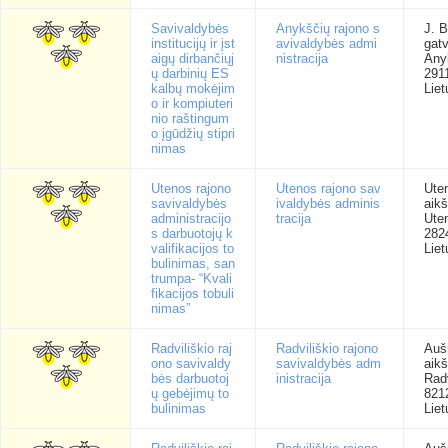
Savivaldybės
Anykščių rajono s
J. B
institucijų ir įst
avivaldybės admi
gatv
aigų dirbančiųj
nistracija
Any
ų darbinių ES
291
kalbų mokėjim
Liet
o ir kompiuteri
nio raštingum
o įgūdžių stipri
nimas
Utenos rajono
Utenos rajono sav
Ute
savivaldybės
ivaldybės adminis
aikš
administracijo
tracija
Ute
s darbuotojų k
282
valifikacijos to
Liet
bulinimas, san
trumpa- “Kvali
fikacijos tobuli
nimas”
Radviliškio raj
Radviliškio rajono
Auš
ono savivaldy
savivaldybės adm
aikš
bės darbuotoj
inistracija
Radv
ų gebėjimų to
821
bulinimas
Liet