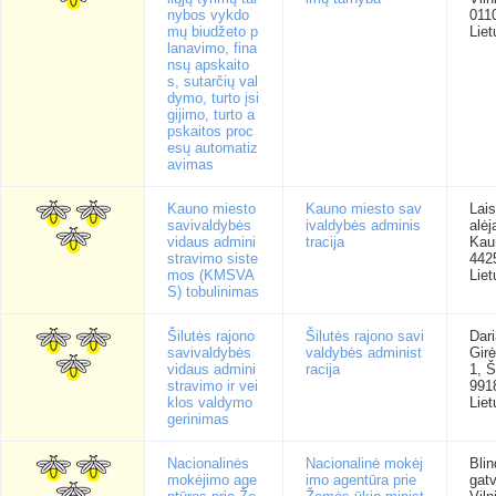
nybos vykdo
011
mų biudžeto p
Liet
lanavimo, fina
nsų apskaito
s, sutarčių val
dymo, turto įsi
gijimo, turto a
pskaitos proc
esų automatiz
avimas
Kauno miesto
Kauno miesto sav
Lai
savivaldybės
ivaldybės adminis
alėj
vidaus admini
tracija
Kau
stravimo siste
442
mos (KMSVA
Liet
S) tobulinimas
Šilutės rajono
Šilutės rajono savi
Dari
savivaldybės
valdybės administ
Gir
vidaus admini
racija
1, Š
stravimo ir vei
991
klos valdymo
Liet
gerinimas
Nacionalinės
Nacionalinė mokėj
Blin
mokėjimo age
imo agentūra prie
gatv