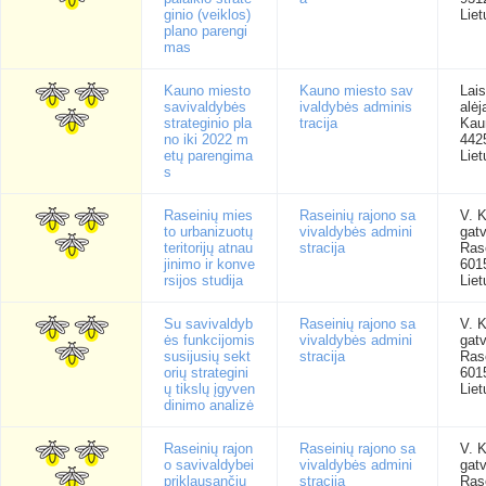
ginio (veiklos)
Liet
plano parengi
mas
Kauno miesto
Kauno miesto sav
Lai
savivaldybės
ivaldybės adminis
alėj
strateginio pla
tracija
Kau
no iki 2022 m
442
etų parengima
Liet
s
Raseinių mies
Raseinių rajono sa
V. 
to urbanizuotų
vivaldybės admini
gatv
teritorijų atnau
stracija
Rase
jinimo ir konve
601
rsijos studija
Liet
Su savivaldyb
Raseinių rajono sa
V. 
ės funkcijomis
vivaldybės admini
gatv
susijusių sekt
stracija
Rase
orių strategini
601
ų tikslų įgyven
Liet
dinimo analizė
Raseinių rajon
Raseinių rajono sa
V. 
o savivaldybei
vivaldybės admini
gatv
priklausančių
stracija
Rase