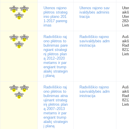
Utenos rajono
Utenos rajono sav
Ute
plėtros strateg
ivaldybės adminis
aikš
inio plano 201
tracija
Ute
1-2017 pareng
282
imas
Liet
Radviliškio raj
Radviliškio rajono
Auš
ono plėtros to
savivaldybės adm
aikš
bulinimas pare
inistracija
Radv
ngiant strategi
821
nį plėtros plan
Liet
ą 2012–2020
metams ir par
engiant trump
alaikį strategin
į planą
Radviliškio raj
Radviliškio rajono
Auš
ono plėtros to
savivaldybės adm
aikš
bulinimas atna
inistracija
Radv
ujinant strateg
821
inį plėtros plan
Liet
ą 2007–2013
metams ir par
engiant trump
alaikį strategin
į planą