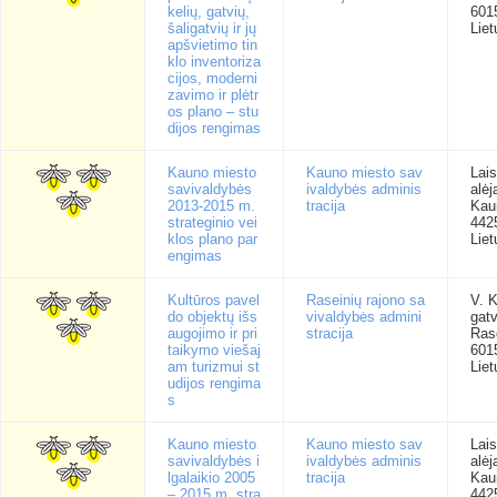
kelių, gatvių,
601
šaligatvių ir jų
Liet
apšvietimo tin
klo inventoriza
cijos, moderni
zavimo ir plėtr
os plano – stu
dijos rengimas
Kauno miesto
Kauno miesto sav
Lai
savivaldybės
ivaldybės adminis
alėj
2013-2015 m.
tracija
Kau
strateginio vei
442
klos plano par
Liet
engimas
Kultūros pavel
Raseinių rajono sa
V. 
do objektų išs
vivaldybės admini
gatv
augojimo ir pri
stracija
Rase
taikymo viešaj
601
am turizmui st
Liet
udijos rengima
s
Kauno miesto
Kauno miesto sav
Lai
savivaldybės i
ivaldybės adminis
alėj
lgalaikio 2005
tracija
Kau
– 2015 m. stra
442