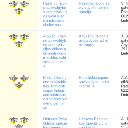
Raseinių rajon
Raseinių rajono sa
V. 
o savivaldybė
vivaldybės admini
gatv
s administracij
stracija
Rase
os vidaus ad
601
ministravimo t
Liet
obulinimas
Anykščių rajo
Anykščių rajono s
J. B
no savivaldyb
avivaldybės admi
gatv
ės administra
nistracija
Any
cijos vidaus a
291
dministravimo
Liet
ir veiklos vald
ymo gerinima
s
Radviliškio raj
Radviliškio rajono
Auš
ono savivaldy
savivaldybės adm
aikš
bės administr
inistracija
Radv
acijos vidaus
821
administravim
Liet
o ir veiklos val
dymo gerinim
as
Lietuvos Resp
Lietuvos Respubli
A. 
ublikos specia
kos specialiųjų tyr
gatv
liųjų tyrimų tar
imų tarnyba
Viln