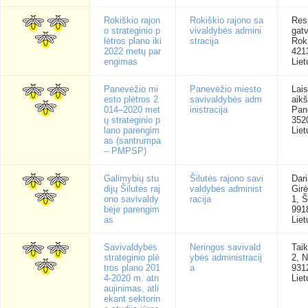
Rokiškio rajon
Rokiškio rajono sa
Res
o strateginio p
vivaldybės admini
gatv
lėtros plano iki
stracija
Rok
2022 metų par
421
engimas
Liet
Panevėžio mi
Panevėžio miesto
Lai
esto plėtros 2
savivaldybės adm
aikš
014–2020 met
inistracija
Pan
ų strateginio p
352
lano parengim
Liet
as (santrumpa
– PMPSP)
Galimybių stu
Šilutės rajono savi
Dari
dijų Šilutės raj
valdybės administ
Gir
ono savivaldy
racija
1, Š
bėje parengim
991
as
Liet
Savivaldybės
Neringos savivald
Tai
strateginio plė
ybės administracij
2, N
tros plano 201
a
931
4-2020 m. atn
Liet
aujinimas, atli
ekant sektorin