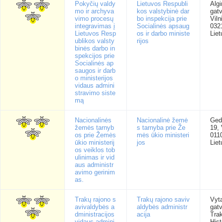
Pokyčių valdy
Lietuvos Respubli
Algi
mo ir archyva
kos valstybinė dar
gatv
vimo procesų
bo inspekcija prie
Viln
integravimas į
Socialinės apsaug
032
Lietuvos Resp
os ir darbo ministe
Liet
ublikos valsty
rijos
binės darbo in
spekcijos prie
Socialinės ap
saugos ir darb
o ministerijos
vidaus admini
stravimo siste
mą
Nacionalinės
Nacionalinė žemė
Ged
žemės tarnyb
s tarnyba prie Že
19, 
os prie Žemės
mės ūkio ministeri
011
ūkio ministerij
jos
Liet
os veiklos tob
ulinimas ir vid
aus administr
avimo gerinim
as.
Trakų rajono s
Trakų rajono saviv
Vyt
avivaldybės a
aldybės administr
gatv
dministracijos
acija
Trak
vidaus admini
Hist