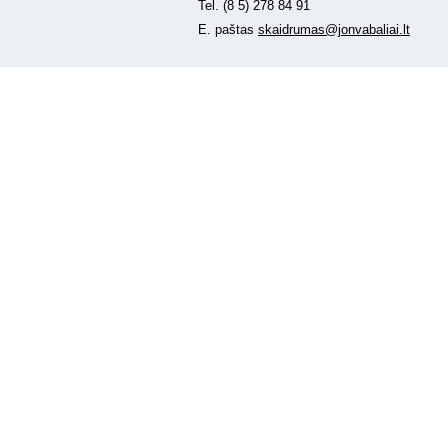
Tel. (8 5) 278 84 91
E. paštas
skaidrumas@jonvabaliai.lt