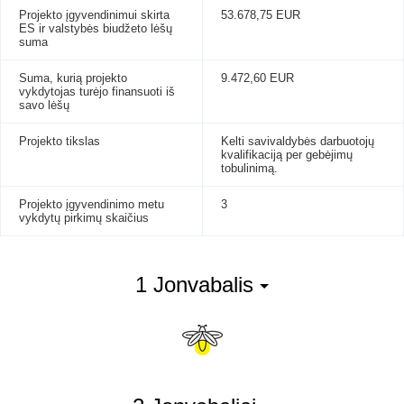
Projekto įgyvendinimui skirta
53.678,75 EUR
ES ir valstybės biudžeto lėšų
suma
Suma, kurią projekto
9.472,60 EUR
vykdytojas turėjo finansuoti iš
savo lėšų
Projekto tikslas
Kelti savivaldybės darbuotojų
kvalifikaciją per gebėjimų
tobulinimą.
Projekto įgyvendinimo metu
3
vykdytų pirkimų skaičius
1 Jonvabalis