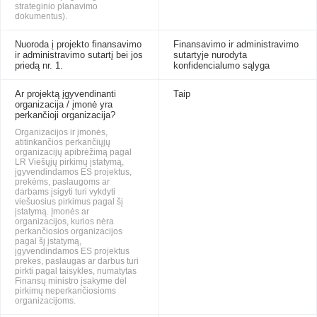
strateginio planavimo
dokumentus).
Nuoroda į projekto finansavimo
Finansavimo ir administravimo
ir administravimo sutartį bei jos
sutartyje nurodyta
priedą nr. 1.
konfidencialumo sąlyga
Ar projektą įgyvendinanti
Taip
organizacija / įmonė yra
perkančioji organizacija?
Organizacijos ir įmonės,
atitinkančios perkančiųjų
organizacijų apibrėžimą pagal
LR Viešųjų pirkimų įstatymą,
įgyvendindamos ES projektus,
prekėms, paslaugoms ar
darbams įsigyti turi vykdyti
viešuosius pirkimus pagal šį
įstatymą. Įmonės ar
organizacijos, kurios nėra
perkančiosios organizacijos
pagal šį įstatymą,
įgyvendindamos ES projektus
prekes, paslaugas ar darbus turi
pirkti pagal taisykles, numatytas
Finansų ministro įsakyme dėl
pirkimų neperkančiosioms
organizacijoms.