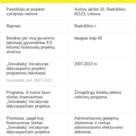
Pareiškėjo ar projekto
Aušros aikštė 10, Radviliškis
vykdytojo vietovė
82123, Lietuva
Rajonas
Radviliškio r.
Bendras per visą gyvavimo
daugiau kaip 60
laikotarpį įgyvendintas ES
lėšomis finansuotų projektų
skaičius
„Jonvabalių“ iniciatyvoje
2007-2013 m.
dalyvaujančio projekto
programinis laikotarpis
Nurodykite, pvz. 2007-2013
Programa, iš kurios buvo
Žmogiškųjų išteklių plėtros
skirtas finansavimas
veiksmų programa
„Jonvabalių“ iniciatyvoje
dalyvaujančiam projektui
Prioritetas, pagal kurį
Administracinių gebėjimų
finansavimas skirtas
stiprinimas ir viešojo
„Jonvabalių“ iniciatyvoje
administravimo efektyvumo
dalyvaujančiam projektui
didinimas