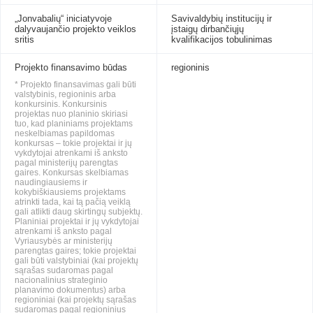
„Jonvabalių“ iniciatyvoje
Savivaldybių institucijų ir
dalyvaujančio projekto veiklos
įstaigų dirbančiųjų
sritis
kvalifikacijos tobulinimas
Projekto finansavimo būdas
regioninis
* Projekto finansavimas gali būti
valstybinis, regioninis arba
konkursinis. Konkursinis
projektas nuo planinio skiriasi
tuo, kad planiniams projektams
neskelbiamas papildomas
konkursas – tokie projektai ir jų
vykdytojai atrenkami iš anksto
pagal ministerijų parengtas
gaires. Konkursas skelbiamas
naudingiausiems ir
kokybiškiausiems projektams
atrinkti tada, kai tą pačią veiklą
gali atlikti daug skirtingų subjektų.
Planiniai projektai ir jų vykdytojai
atrenkami iš anksto pagal
Vyriausybės ar ministerijų
parengtas gaires; tokie projektai
gali būti valstybiniai (kai projektų
sąrašas sudaromas pagal
nacionalinius strateginio
planavimo dokumentus) arba
regioniniai (kai projektų sąrašas
sudaromas pagal regioninius