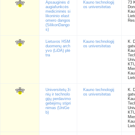
Apsauginės d
Kauno technologij
73 
augiafunkcės
os universitetas
Done
medicininės si
Kau
likoninio elast
Lie
omero dangos
Res
(SilikonDango
s)
Lietuvos HSM
Kauno technologij
K. D
duomenų arch
os universitetas
gatv
yvo (LiDA) plė
Kau
tra
Tec
Univ
KTU
Mie
Kau
Liet
Universitetų ži
Kauno technologij
K. D
nių ir technolo
os universitetas
gatv
gijų perdavimo
Kau
gebėjimų stipri
Tec
nimas (UniGe
Univ
b)
KTU
Mie
Kau
Liet