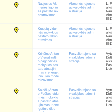
Naujosios Ak
Akmenės rajono s
L. P
menės ligonin
avivaldybės admi
aikš
ės pastato rek
nistracija
Nauj
onstravimas
Akm
851
Kruopių viduri
Akmenės rajono s
L. P
nės mokyklos
avivaldybės admi
aikš
pastato rekon
nistracija
Nauj
stravimas
Akm
851
Krinčino Antan
Pasvalio rajono sa
Vyt
o Vienažindži
vivaldybės admini
Didž
o pagrindinės
stracija
aikš
mokyklos pas
Pas
tato atnaujini
Liet
mas ir energet
inio ūkio mode
rnizavimas
Saločių Antan
Pasvalio rajono sa
Vyt
o Poškos vidu
vivaldybės admini
Didž
rinės mokyklo
stracija
aikš
s pastato atna
Pas
ujinimas ir ene
Liet
rgetinio ūkio