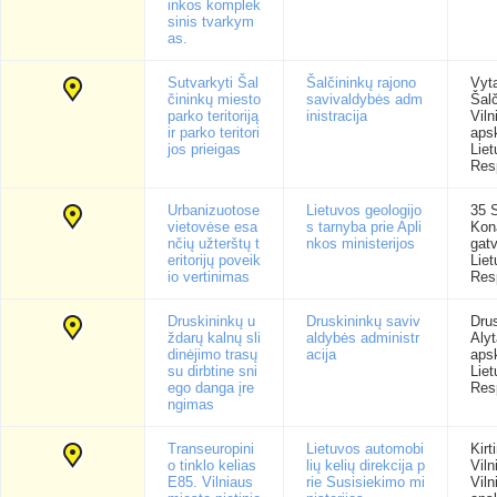
inkos komplek
sinis tvarkym
as.
Sutvarkyti Šal
Šalčininkų rajono
Vyta
čininkų miesto
savivaldybės adm
Šalč
parko teritoriją
inistracija
Viln
ir parko teritori
apsk
jos prieigas
Lie
Res
Urbanizuotose
Lietuvos geologijo
35 
vietovėse esa
s tarnyba prie Apli
Kon
nčių užterštų t
nkos ministerijos
gatv
eritorijų poveik
Lie
io vertinimas
Res
Druskininkų u
Druskininkų saviv
Drus
ždarų kalnų sli
aldybės administr
Aly
dinėjimo trasų
acija
apsk
su dirbtine sni
Lie
ego danga įre
Res
ngimas
Transeuropini
Lietuvos automobi
Kirt
o tinklo kelias
lių kelių direkcija p
Viln
E85. Vilniaus
rie Susisiekimo mi
Viln