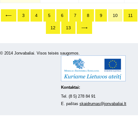
⟵
3
4
5
6
7
8
9
10
11
12
13
⟶
© 2014 Jonvabaliai. Visos teisės saugomos.
Kontaktai:
Tel. (8 5) 278 84 91
E. paštas
skaidrumas@jonvabaliai.lt