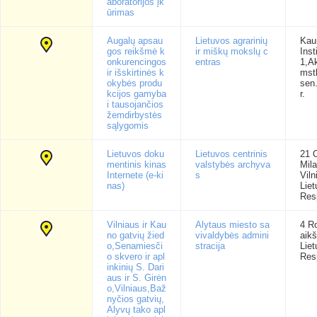
aboratorijos įk
ūrimas
Augalų apsau
Lietuvos agrarinių
Kau
gos reikšmė k
ir miškų mokslų c
Inst
onkurencingos
entras
1,A
ir išskirtinės k
mst
okybės produ
sen
kcijos gamyba
r.
i tausojančios
žemdirbystės
sąlygomis
Lietuvos doku
Lietuvos centrinis
21 
mentinis kinas
valstybės archyva
Mila
Internete (e-ki
s
Viln
nas)
Lie
Res
Vilniaus ir Kau
Alytaus miesto sa
4 R
no gatvių žied
vivaldybės admini
aikš
o,Senamiesči
stracija
Lie
o skvero ir apl
Res
inkinių S. Dari
aus ir S. Girėn
o,Vilniaus,Baž
nyčios gatvių,
Alyvų tako apl