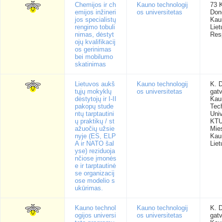
Chemijos ir ch
Kauno technologij
73 
emijos inžineri
os universitetas
Done
jos specialistų
Kau
rengimo tobuli
Lie
nimas, dėstyt
Res
ojų kvalifikacij
os gerinimas
bei mobilumo
skatinimas
Lietuvos aukš
Kauno technologij
K. D
tųjų mokyklų
os universitetas
gatv
dėstytojų ir I-II
Kau
pakopų stude
Tec
ntų tarptautini
Univ
ų praktikų / st
KTU
ažuočių užsie
Mie
nyje (ES, ELP
Kau
A ir NATO šal
Liet
yse) reziduoja
nčiose įmonės
e ir tarptautinė
se organizacij
ose modelio s
ukūrimas.
Kauno technol
Kauno technologij
K. D
ogijos universi
os universitetas
gatv