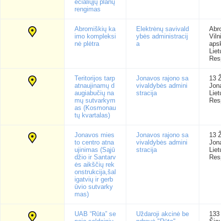
ecialiųjų planų
rengimas
Abromiškių ka
Elektrėnų savivald
Abr
imo kompleksi
ybės administracij
Viln
nė plėtra
a
apsk
Lie
Res
Teritorijos tarp
Jonavos rajono sa
13 Ž
atnaujinamų d
vivaldybės admini
Jon
augiabučių na
stracija
Lie
mų sutvarkym
Res
as (Kosmonau
tų kvartalas)
Jonavos mies
Jonavos rajono sa
13 Ž
to centro atna
vivaldybės admini
Jon
ujinimas (Sąjū
stracija
Lie
džio ir Santarv
Res
ės aikščių rek
onstrukcija,šal
igatvių ir gerb
ūvio sutvarky
mas)
UAB “Rūta” se
Uždaroji akcinė be
133 