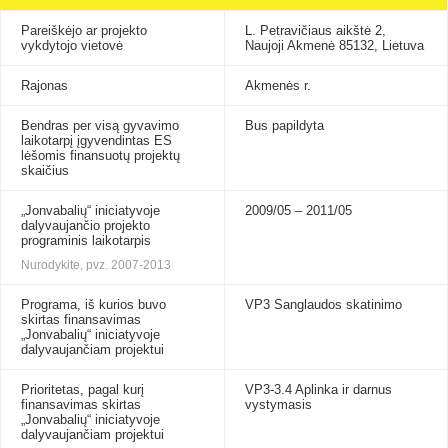
Pareiškėjo ar projekto
L. Petravičiaus aikštė 2,
vykdytojo vietovė
Naujoji Akmenė 85132, Lietuva
Rajonas
Akmenės r.
Bendras per visą gyvavimo
Bus papildyta
laikotarpį įgyvendintas ES
lėšomis finansuotų projektų
skaičius
„Jonvabalių“ iniciatyvoje
2009/05 – 2011/05
dalyvaujančio projekto
programinis laikotarpis
Nurodykite, pvz. 2007-2013
Programa, iš kurios buvo
VP3 Sanglaudos skatinimo
skirtas finansavimas
„Jonvabalių“ iniciatyvoje
dalyvaujančiam projektui
Prioritetas, pagal kurį
VP3-3.4 Aplinka ir darnus
finansavimas skirtas
vystymasis
„Jonvabalių“ iniciatyvoje
dalyvaujančiam projektui