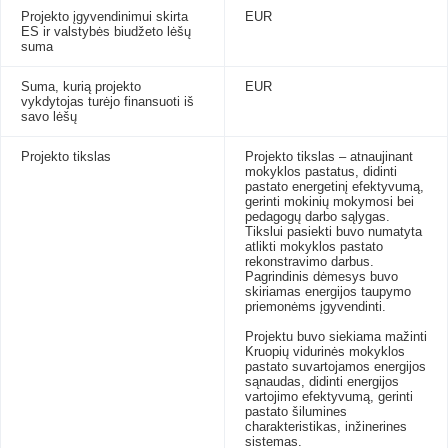
Projekto įgyvendinimui skirta
EUR
ES ir valstybės biudžeto lėšų
suma
Suma, kurią projekto
EUR
vykdytojas turėjo finansuoti iš
savo lėšų
Projekto tikslas
Projekto tikslas – atnaujinant
mokyklos pastatus, didinti
pastato energetinį efektyvumą,
gerinti mokinių mokymosi bei
pedagogų darbo sąlygas.
Tikslui pasiekti buvo numatyta
atlikti mokyklos pastato
rekonstravimo darbus.
Pagrindinis dėmesys buvo
skiriamas energijos taupymo
priemonėms įgyvendinti.
Projektu buvo siekiama mažinti
Kruopių vidurinės mokyklos
pastato suvartojamos energijos
sąnaudas, didinti energijos
vartojimo efektyvumą, gerinti
pastato šilumines
charakteristikas, inžinerines
sistemas.