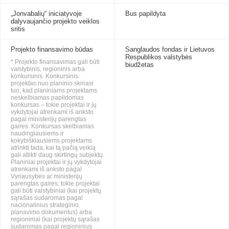
„Jonvabalių“ iniciatyvoje
Bus papildyta
dalyvaujančio projekto veiklos
sritis
Projekto finansavimo būdas
Sanglaudos fondas ir Lietuvos
Respublikos valstybės
* Projekto finansavimas gali būti
biudžetas
valstybinis, regioninis arba
konkursinis. Konkursinis
projektas nuo planinio skiriasi
tuo, kad planiniams projektams
neskelbiamas papildomas
konkursas – tokie projektai ir jų
vykdytojai atrenkami iš anksto
pagal ministerijų parengtas
gaires. Konkursas skelbiamas
naudingiausiems ir
kokybiškiausiems projektams
atrinkti tada, kai tą pačią veiklą
gali atlikti daug skirtingų subjektų.
Planiniai projektai ir jų vykdytojai
atrenkami iš anksto pagal
Vyriausybės ar ministerijų
parengtas gaires; tokie projektai
gali būti valstybiniai (kai projektų
sąrašas sudaromas pagal
nacionalinius strateginio
planavimo dokumentus) arba
regioniniai (kai projektų sąrašas
sudaromas pagal regioninius