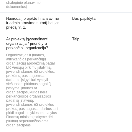
strateginio planavimo
dokumentus).
Nuoroda į projekto finansavimo
Bus papildyta
ir administravimo sutartį bei jos
priedą nr. 1.
Ar projektą įgyvendinanti
Taip
organizacija / įmonė yra
perkančioji organizacija?
Organizacijos ir įmonės,
atitinkančios perkančiųjų
organizacijų apibrėžimą pagal
LR Viešųjų pirkimų įstatymą,
įgyvendindamos ES projektus,
prekėms, paslaugoms ar
darbams įsigyti turi vykdyti
viešuosius pirkimus pagal šį
įstatymą. Įmonės ar
organizacijos, kurios nėra
perkančiosios organizacijos
pagal šį įstatymą,
įgyvendindamos ES projektus
prekes, paslaugas ar darbus turi
pirkti pagal taisykles, numatytas
Finansų ministro įsakyme dėl
pirkimų neperkančiosioms
organizacijoms.