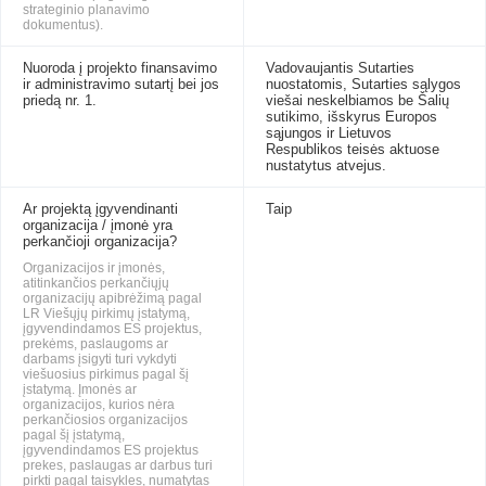
strateginio planavimo
dokumentus).
Nuoroda į projekto finansavimo
Vadovaujantis Sutarties
ir administravimo sutartį bei jos
nuostatomis, Sutarties sąlygos
priedą nr. 1.
viešai neskelbiamos be Šalių
sutikimo, išskyrus Europos
sąjungos ir Lietuvos
Respublikos teisės aktuose
nustatytus atvejus.
Ar projektą įgyvendinanti
Taip
organizacija / įmonė yra
perkančioji organizacija?
Organizacijos ir įmonės,
atitinkančios perkančiųjų
organizacijų apibrėžimą pagal
LR Viešųjų pirkimų įstatymą,
įgyvendindamos ES projektus,
prekėms, paslaugoms ar
darbams įsigyti turi vykdyti
viešuosius pirkimus pagal šį
įstatymą. Įmonės ar
organizacijos, kurios nėra
perkančiosios organizacijos
pagal šį įstatymą,
įgyvendindamos ES projektus
prekes, paslaugas ar darbus turi
pirkti pagal taisykles, numatytas