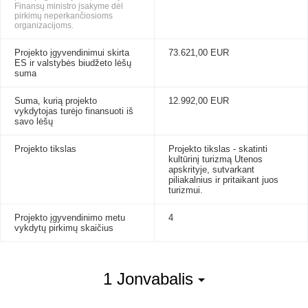
Finansų ministro įsakyme dėl
pirkimų neperkančiosioms
organizacijoms.
Projekto įgyvendinimui skirta
73.621,00 EUR
ES ir valstybės biudžeto lėšų
suma
Suma, kurią projekto
12.992,00 EUR
vykdytojas turėjo finansuoti iš
savo lėšų
Projekto tikslas
Projekto tikslas - skatinti
kultūrinį turizmą Utenos
apskrityje, sutvarkant
piliakalnius ir pritaikant juos
turizmui.
Projekto įgyvendinimo metu
4
vykdytų pirkimų skaičius
1 Jonvabalis