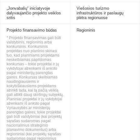
„Jonvabalių“ iniciatyvoje
Viešosios turizmo
dalyvaujančio projekto veiklos
infrastruktūros ir paslaugų
sritis
plėtra regionuose
Projekto finansavimo būdas
Regioninis
* Projekto finansavimas gali būti
valstybinis, regioninis arba
konkursinis. Konkursinis
projektas nuo planinio skiriasi
tuo, kad planiniams projektams
neskelbiamas papildomas
konkursas – tokie projektai ir jų
vykdytojai atrenkami iš anksto
pagal ministerijų parengtas
gaires. Konkursas skelbiamas
naudingiausiems ir
kokybiškiausiems projektams
atrinkti tada, kai tą pačią veiklą
gali atlikti daug skirtingų subjektų.
Planiniai projektai ir jų vykdytojai
atrenkami iš anksto pagal
Vyriausybės ar ministerijų
parengtas gaires; tokie projektai
gali būti valstybiniai (kai projektų
sąrašas sudaromas pagal
nacionalinius strateginio
planavimo dokumentus) arba
regioniniai (kai projektų sąrašas
sudaromas pagal regioninius