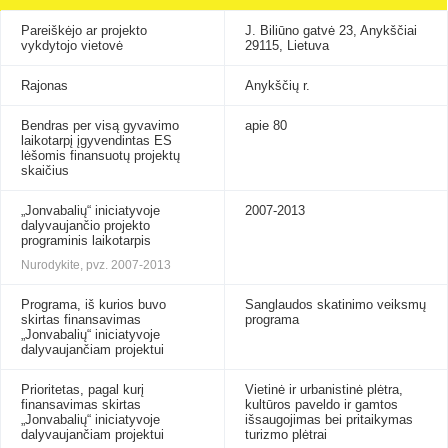
Pareiškėjo ar projekto
J. Biliūno gatvė 23, Anykščiai
vykdytojo vietovė
29115, Lietuva
Rajonas
Anykščių r.
Bendras per visą gyvavimo
apie 80
laikotarpį įgyvendintas ES
lėšomis finansuotų projektų
skaičius
„Jonvabalių“ iniciatyvoje
2007-2013
dalyvaujančio projekto
programinis laikotarpis
Nurodykite, pvz. 2007-2013
Programa, iš kurios buvo
Sanglaudos skatinimo veiksmų
skirtas finansavimas
programa
„Jonvabalių“ iniciatyvoje
dalyvaujančiam projektui
Prioritetas, pagal kurį
Vietinė ir urbanistinė plėtra,
finansavimas skirtas
kultūros paveldo ir gamtos
„Jonvabalių“ iniciatyvoje
išsaugojimas bei pritaikymas
dalyvaujančiam projektui
turizmo plėtrai