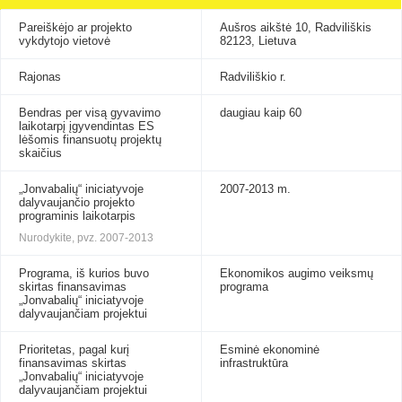
Pareiškėjo ar projekto
Aušros aikštė 10, Radviliškis
vykdytojo vietovė
82123, Lietuva
Rajonas
Radviliškio r.
Bendras per visą gyvavimo
daugiau kaip 60
laikotarpį įgyvendintas ES
lėšomis finansuotų projektų
skaičius
„Jonvabalių“ iniciatyvoje
2007-2013 m.
dalyvaujančio projekto
programinis laikotarpis
Nurodykite, pvz. 2007-2013
Programa, iš kurios buvo
Ekonomikos augimo veiksmų
skirtas finansavimas
programa
„Jonvabalių“ iniciatyvoje
dalyvaujančiam projektui
Prioritetas, pagal kurį
Esminė ekonominė
finansavimas skirtas
infrastruktūra
„Jonvabalių“ iniciatyvoje
dalyvaujančiam projektui