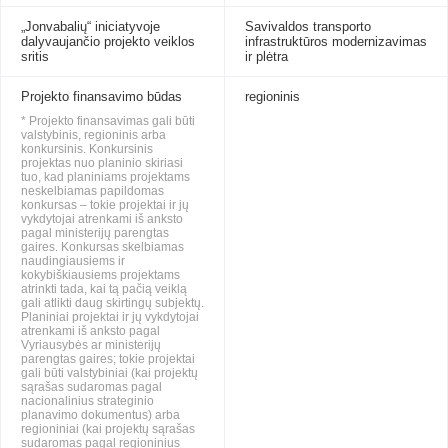
„Jonvabalių“ iniciatyvoje
Savivaldos transporto
dalyvaujančio projekto veiklos
infrastruktūros modernizavimas
sritis
ir plėtra
Projekto finansavimo būdas
regioninis
* Projekto finansavimas gali būti
valstybinis, regioninis arba
konkursinis. Konkursinis
projektas nuo planinio skiriasi
tuo, kad planiniams projektams
neskelbiamas papildomas
konkursas – tokie projektai ir jų
vykdytojai atrenkami iš anksto
pagal ministerijų parengtas
gaires. Konkursas skelbiamas
naudingiausiems ir
kokybiškiausiems projektams
atrinkti tada, kai tą pačią veiklą
gali atlikti daug skirtingų subjektų.
Planiniai projektai ir jų vykdytojai
atrenkami iš anksto pagal
Vyriausybės ar ministerijų
parengtas gaires; tokie projektai
gali būti valstybiniai (kai projektų
sąrašas sudaromas pagal
nacionalinius strateginio
planavimo dokumentus) arba
regioniniai (kai projektų sąrašas
sudaromas pagal regioninius