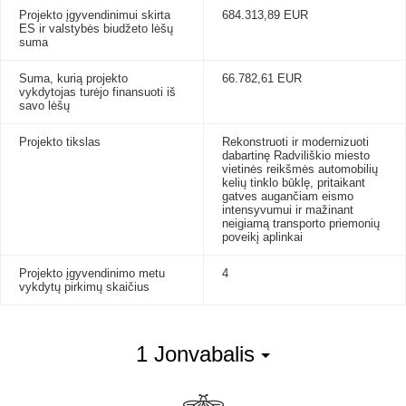
Projekto įgyvendinimui skirta
684.313,89 EUR
ES ir valstybės biudžeto lėšų
suma
Suma, kurią projekto
66.782,61 EUR
vykdytojas turėjo finansuoti iš
savo lėšų
Projekto tikslas
Rekonstruoti ir modernizuoti
dabartinę Radviliškio miesto
vietinės reikšmės automobilių
kelių tinklo būklę, pritaikant
gatves augančiam eismo
intensyvumui ir mažinant
neigiamą transporto priemonių
poveikį aplinkai
Projekto įgyvendinimo metu
4
vykdytų pirkimų skaičius
1 Jonvabalis