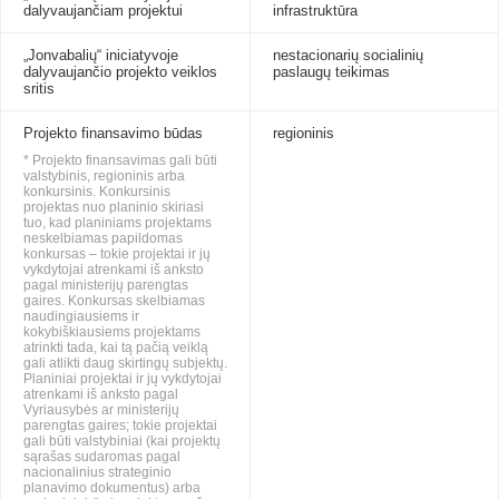
dalyvaujančiam projektui
infrastruktūra
„Jonvabalių“ iniciatyvoje
nestacionarių socialinių
dalyvaujančio projekto veiklos
paslaugų teikimas
sritis
Projekto finansavimo būdas
regioninis
* Projekto finansavimas gali būti
valstybinis, regioninis arba
konkursinis. Konkursinis
projektas nuo planinio skiriasi
tuo, kad planiniams projektams
neskelbiamas papildomas
konkursas – tokie projektai ir jų
vykdytojai atrenkami iš anksto
pagal ministerijų parengtas
gaires. Konkursas skelbiamas
naudingiausiems ir
kokybiškiausiems projektams
atrinkti tada, kai tą pačią veiklą
gali atlikti daug skirtingų subjektų.
Planiniai projektai ir jų vykdytojai
atrenkami iš anksto pagal
Vyriausybės ar ministerijų
parengtas gaires; tokie projektai
gali būti valstybiniai (kai projektų
sąrašas sudaromas pagal
nacionalinius strateginio
planavimo dokumentus) arba