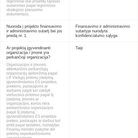
regioniniai (kai projektų sąrašas
sudaromas pagal regioninius
strateginio planavimo
dokumentus).
Nuoroda į projekto finansavimo
Finansavimo ir administravimo
ir administravimo sutartį bei jos
sutartyje nurodyta
priedą nr. 1.
konfidencialumo sąlyga
Ar projektą įgyvendinanti
Taip
organizacija / įmonė yra
perkančioji organizacija?
Organizacijos ir įmonės,
atitinkančios perkančiųjų
organizacijų apibrėžimą pagal
LR Viešųjų pirkimų įstatymą,
įgyvendindamos ES projektus,
prekėms, paslaugoms ar
darbams įsigyti turi vykdyti
viešuosius pirkimus pagal šį
įstatymą. Įmonės ar
organizacijos, kurios nėra
perkančiosios organizacijos
pagal šį įstatymą,
įgyvendindamos ES projektus
prekes, paslaugas ar darbus turi
pirkti pagal taisykles, numatytas
Finansų ministro įsakyme dėl
pirkimų neperkančiosioms