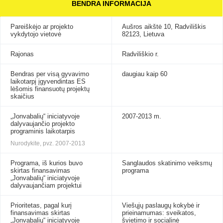
BENDRA INFORMACIJA
Pareiškėjo ar projekto
Aušros aikštė 10, Radviliškis
vykdytojo vietovė
82123, Lietuva
Rajonas
Radviliškio r.
Bendras per visą gyvavimo
daugiau kaip 60
laikotarpį įgyvendintas ES
lėšomis finansuotų projektų
skaičius
„Jonvabalių“ iniciatyvoje
2007-2013 m.
dalyvaujančio projekto
programinis laikotarpis
Nurodykite, pvz. 2007-2013
Programa, iš kurios buvo
Sanglaudos skatinimo veiksmų
skirtas finansavimas
programa
„Jonvabalių“ iniciatyvoje
dalyvaujančiam projektui
Prioritetas, pagal kurį
Viešųjų paslaugų kokybė ir
finansavimas skirtas
prieinamumas: sveikatos,
„Jonvabalių“ iniciatyvoje
švietimo ir socialinė