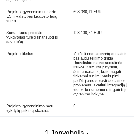
organizacijoms.
Projekto įgyvendinimui skirta
698.080,11 EUR
ES ir valstybės biudžeto lėšų
suma
Suma, kurią projekto
123.190,74 EUR
vykdytojas turėjo finansuoti iš
savo lėšų
Projekto tikslas
Išplėsti nestacionarių socialinių
paslaugų teikimo tinklą
Radviliškio rajono socialinės
rizikos ir smurtą patyrusių
šeimų nariams, kurie negali
tinkamai savimi pasirūpinti,
padėti jiems spręsti socialines
problemas, skatinti integraciją į
vietos bendruomenę ir gerinti jų
gyvenimo kokybę
Projekto įgyvendinimo metu
5
vykdytų pirkimų skaičius
1 Jonvabalis