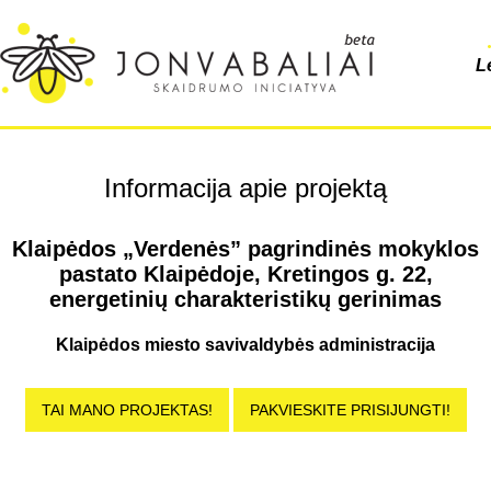
L
Informacija apie projektą
Klaipėdos „Verdenės” pagrindinės mokyklos
pastato Klaipėdoje, Kretingos g. 22,
energetinių charakteristikų gerinimas
Klaipėdos miesto savivaldybės administracija
TAI MANO PROJEKTAS!
PAKVIESKITE PRISIJUNGTI!