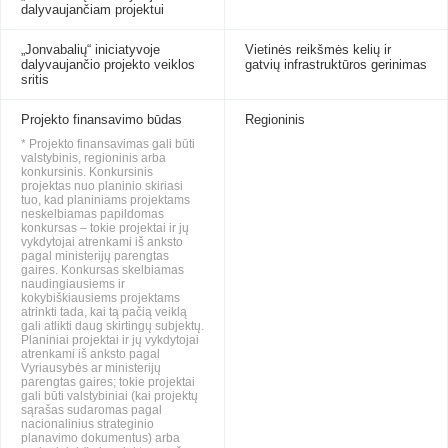
dalyvaujančiam projektui
„Jonvabalių“ iniciatyvoje
Vietinės reikšmės kelių ir
dalyvaujančio projekto veiklos
gatvių infrastruktūros gerinimas
sritis
Projekto finansavimo būdas
Regioninis
* Projekto finansavimas gali būti
valstybinis, regioninis arba
konkursinis. Konkursinis
projektas nuo planinio skiriasi
tuo, kad planiniams projektams
neskelbiamas papildomas
konkursas – tokie projektai ir jų
vykdytojai atrenkami iš anksto
pagal ministerijų parengtas
gaires. Konkursas skelbiamas
naudingiausiems ir
kokybiškiausiems projektams
atrinkti tada, kai tą pačią veiklą
gali atlikti daug skirtingų subjektų.
Planiniai projektai ir jų vykdytojai
atrenkami iš anksto pagal
Vyriausybės ar ministerijų
parengtas gaires; tokie projektai
gali būti valstybiniai (kai projektų
sąrašas sudaromas pagal
nacionalinius strateginio
planavimo dokumentus) arba