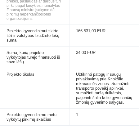
prekes, paslaugas ar darbus turi
pirkti pagal taisykles, numatytas
Finansų ministro įsakyme dėl
pirkimų neperkančiosioms
organizacijoms.
Projekto įgyvendinimui skirta
166.531,00 EUR
ES ir valstybės biudžeto lėšų
suma
Suma, kurią projekto
34,00 EUR
vykdytojas turėjo finansuoti iš
savo lėšų
Projekto tikslas
Užtikrinti patogų ir saugų
privažiavimą prie Kriokšlio
rekreacinės zonos. Sumažinti
transporto poveikį aplinkai,
sumažinti taršą dulkėmis,
pagerinti šalia kelio gyvenančių
žmonių gyvenimo sąlygas.
Projekto įgyvendinimo metu
1
vykdytų pirkimų skaičius