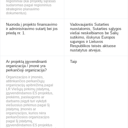
regioniniai (kai projektų sąrašas
sudaromas pagal regioninius
strateginio planavimo
dokumentus).
Nuoroda į projekto finansavimo
Vadovaujantis Sutarties
ir administravimo sutartį bei jos
nuostatomis, Sutarties sąlygos
priedą nr. 1.
viešai neskelbiamos be Šalių
sutikimo, išskyrus Europos
sąjungos ir Lietuvos
Respublikos teisės aktuose
nustatytus atvejus.
Ar projektą įgyvendinanti
Taip
organizacija / įmonė yra
perkančioji organizacija?
Organizacijos ir įmonės,
atitinkančios perkančiųjų
organizacijų apibrėžimą pagal
LR Viešųjų pirkimų įstatymą,
įgyvendindamos ES projektus,
prekėms, paslaugoms ar
darbams įsigyti turi vykdyti
viešuosius pirkimus pagal šį
įstatymą. Įmonės ar
organizacijos, kurios nėra
perkančiosios organizacijos
pagal šį įstatymą,
įgyvendindamos ES projektus