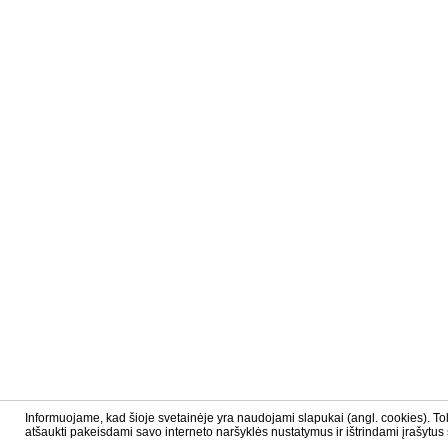
Informuojame, kad šioje svetainėje yra naudojami slapukai (angl. cookies). T
atšaukti pakeisdami savo interneto naršyklės nustatymus ir ištrindami įrašytus