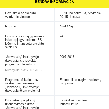
BENDRA INFORMACIJA
Pareiškėjo ar projekto
J. Biliūno gatvė 23, Anykščiai
vykdytojo vietovė
29115, Lietuva
Rajonas
Anykščių r.
Bendras per visą gyvavimo
74
laikotarpį įgyvendintas ES
lėšomis finansuotų projektų
skaičius
„Jonvabalių“ iniciatyvoje
2007-2013
dalyvaujančio projekto
programinis laikotarpis
Nurodykite, pvz. 2007-2013
Programa, iš kurios buvo
Ekonomikos augimo veiksmų
skirtas finansavimas
programa
„Jonvabalių“ iniciatyvoje
dalyvaujančiam projektui
Prioritetas, pagal kurį
Esminė ekonominė
finansavimas skirtas
infrastruktūra
„Jonvabalių“ iniciatyvoje