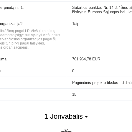
s priedą nr. 1.
Sutarties punktas Nr. 14.3: "Šios 
išskyrus Europos Sąjungos bei Lie
 organizacija?
Taip
apibrėžimą pagal LR Viešųjų pirkimų
rbams įsigyti turi vykdyti viešuosius
perkančiosios organizacijos pagal šį
 turi pirkti pagal taisykles,
s organizacijoms.
suma
701.964,78 EUR
ų
0
Pagrindinis projekto tikslas - didi
15
1 Jonvabalis