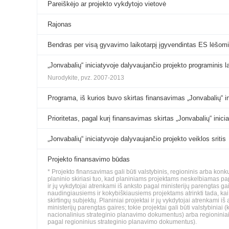
Pareiškėjo ar projekto vykdytojo vietovė
Rajonas
Bendras per visą gyvavimo laikotarpį įgyvendintas ES lėšomi
„Jonvabalių“ iniciatyvoje dalyvaujančio projekto programinis l
Nurodykite, pvz. 2007-2013
Programa, iš kurios buvo skirtas finansavimas „Jonvabalių“ i
Prioritetas, pagal kurį finansavimas skirtas „Jonvabalių“ inic
„Jonvabalių“ iniciatyvoje dalyvaujančio projekto veiklos sritis
Projekto finansavimo būdas
* Projekto finansavimas gali būti valstybinis, regioninis arba konk
planinio skiriasi tuo, kad planiniams projektams neskelbiamas pa
ir jų vykdytojai atrenkami iš anksto pagal ministerijų parengtas 
naudingiausiems ir kokybiškiausiems projektams atrinkti tada, kai t
skirtingų subjektų. Planiniai projektai ir jų vykdytojai atrenkami i
ministerijų parengtas gaires; tokie projektai gali būti valstybinia
nacionalinius strateginio planavimo dokumentus) arba regioninia
pagal regioninius strateginio planavimo dokumentus).