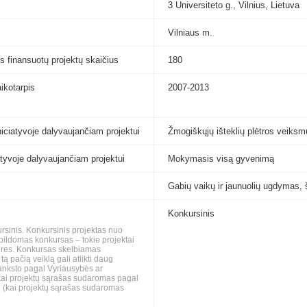
3 Universiteto g., Vilnius, Lietuva
Vilniaus m.
s finansuotų projektų skaičius
180
aikotarpis
2007-2013
niciatyvoje dalyvaujančiam projektui
Žmogiškųjų išteklių plėtros veiks
iatyvoje dalyvaujančiam projektui
Mokymasis visą gyvenimą
Gabių vaikų ir jaunuolių ugdymas, 
Konkursinis
ursinis. Konkursinis projektas nuo
pildomas konkursas – tokie projektai
gaires. Konkursas skelbiamas
ą pačią veiklą gali atlikti daug
š anksto pagal Vyriausybės ar
i (kai projektų sąrašas sudaromas pagal
i (kai projektų sąrašas sudaromas