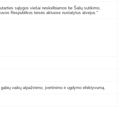
Sutarties sąlygos viešai neskelbiamos be Šalių sutikimo,
tuvos Respublikos teisės aktuose nustatytus atvejus."
nti gabių vaikų atpažinimo, įvertinimo ir ugdymo efektyvumą.