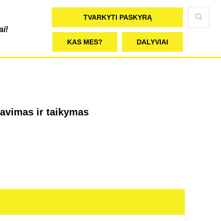
TVARKYTI PASKYRĄ
ai!
KAS MES?
DALYVIAI
zavimas ir taikymas