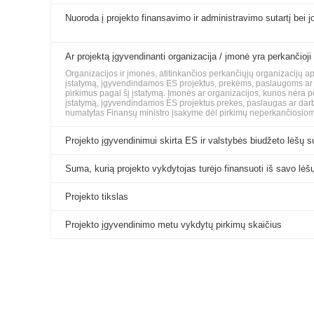
Nuoroda į projekto finansavimo ir administravimo sutartį bei jo
Ar projektą įgyvendinanti organizacija / įmonė yra perkančioji
Organizacijos ir įmonės, atitinkančios perkančiųjų organizacijų 
įstatymą, įgyvendindamos ES projektus, prekėms, paslaugoms ar da
pirkimus pagal šį įstatymą. Įmonės ar organizacijos, kurios nėra 
įstatymą, įgyvendindamos ES projektus prekes, paslaugas ar darbus
numatytas Finansų ministro įsakyme dėl pirkimų neperkančiosiom
Projekto įgyvendinimui skirta ES ir valstybės biudžeto lėšų 
Suma, kurią projekto vykdytojas turėjo finansuoti iš savo lėš
Projekto tikslas
Projekto įgyvendinimo metu vykdytų pirkimų skaičius