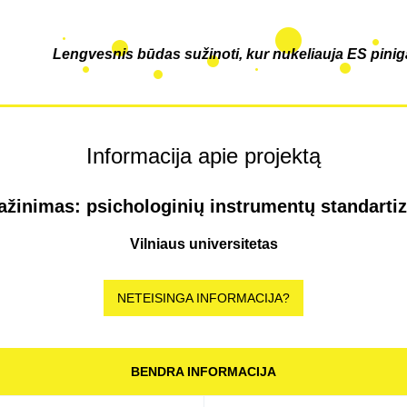
Lengvesnis būdas sužinoti, kur nukeliauja ES pinig
Informacija apie projektą
žinimas: psichologinių instrumentų standarti
Vilniaus universitetas
NETEISINGA INFORMACIJA?
BENDRA INFORMACIJA