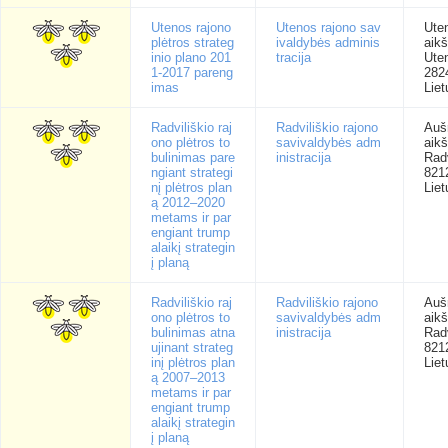
Utenos rajono
Utenos rajono sav
Ute
plėtros strateg
ivaldybės adminis
aikš
inio plano 201
tracija
Ute
1-2017 pareng
282
imas
Liet
Radviliškio raj
Radviliškio rajono
Auš
ono plėtros to
savivaldybės adm
aikš
bulinimas pare
inistracija
Radv
ngiant strategi
821
nį plėtros plan
Liet
ą 2012–2020
metams ir par
engiant trump
alaikį strategin
į planą
Radviliškio raj
Radviliškio rajono
Auš
ono plėtros to
savivaldybės adm
aikš
bulinimas atna
inistracija
Radv
ujinant strateg
821
inį plėtros plan
Liet
ą 2007–2013
metams ir par
engiant trump
alaikį strategin
į planą