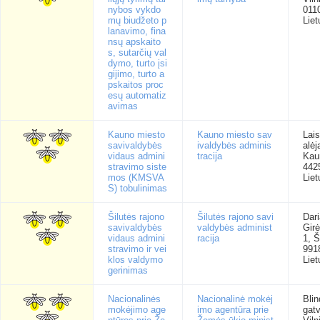
nybos vykdo
011
mų biudžeto p
Liet
lanavimo, fina
nsų apskaito
s, sutarčių val
dymo, turto įsi
gijimo, turto a
pskaitos proc
esų automatiz
avimas
Kauno miesto
Kauno miesto sav
Lai
savivaldybės
ivaldybės adminis
alėj
vidaus admini
tracija
Kau
stravimo siste
442
mos (KMSVA
Liet
S) tobulinimas
Šilutės rajono
Šilutės rajono savi
Dari
savivaldybės
valdybės administ
Gir
vidaus admini
racija
1, Š
stravimo ir vei
991
klos valdymo
Liet
gerinimas
Nacionalinės
Nacionalinė mokėj
Blin
mokėjimo age
imo agentūra prie
gatv