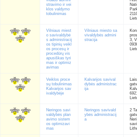
stravimo ir vei
Nati
klos valdymo
Park
tobulinimas
211
Liet
Vilniaus miest
Vilniaus miesto sa
Kons
o savivaldybė
vivaldybės admini
pro
s administracij
stracija
3, V
os tipinių veikl
093
os procesų ir
Liet
procedūrų vis
apusiškas tyri
mas ir optimiz
avimas
Veiklos proce
Kalvarijos savival
Lai
sų tobulinimas
dybės administrac
gat
Kalvarijos sav
ija
Kalv
ivaldybėje
692
Liet
Neringos savi
Neringos savivald
2 T
valdybės plan
ybės administracij
gatv
avimo sistem
a
Ner
os optimizavi
sav
mas
Lith