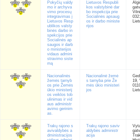
Pokyčių valdy
Lietuvos Respubli
Algi
mo ir archyva
kos valstybinė dar
gatv
vimo procesų
bo inspekcija prie
Viln
integravimas į
Socialinės apsaug
032
Lietuvos Resp
os ir darbo ministe
Liet
ublikos valsty
rijos
binės darbo in
spekcijos prie
Socialinės ap
saugos ir darb
o ministerijos
vidaus admini
stravimo siste
mą
Nacionalinės
Nacionalinė žemė
Ged
žemės tarnyb
s tarnyba prie Že
19, 
os prie Žemės
mės ūkio ministeri
011
ūkio ministerij
jos
Liet
os veiklos tob
ulinimas ir vid
aus administr
avimo gerinim
as.
Trakų rajono s
Trakų rajono saviv
Vyt
avivaldybės a
aldybės administr
gatv
dministracijos
acija
Trak
vidaus admini
Hist