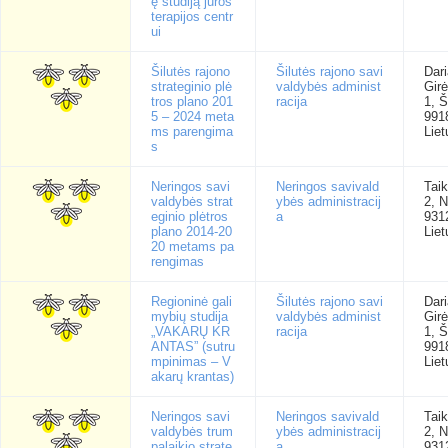
ę studiją jūros
terapijos centr
ui
Šilutės rajono
Šilutės rajono savi
Dari
strateginio plė
valdybės administ
Gir
tros plano 201
racija
1, Š
5 – 2024 meta
991
ms parengima
Liet
s
Neringos savi
Neringos savivald
Tai
valdybės strat
ybės administracij
2, N
eginio plėtros
a
931
plano 2014-20
Liet
20 metams pa
rengimas
Regioninė gali
Šilutės rajono savi
Dari
mybių studija
valdybės administ
Gir
„VAKARŲ KR
racija
1, Š
ANTAS” (sutru
991
mpinimas – V
Liet
akarų krantas)
Neringos savi
Neringos savivald
Tai
valdybės trum
ybės administracij
2, N
palaikio strate
a
931