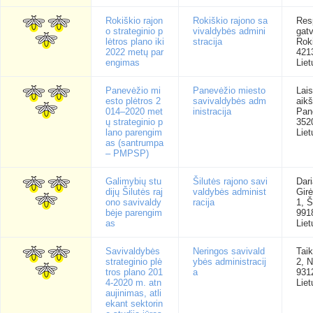
Rokiškio rajon
Rokiškio rajono sa
Res
o strateginio p
vivaldybės admini
gatv
lėtros plano iki
stracija
Rok
2022 metų par
421
engimas
Liet
Panevėžio mi
Panevėžio miesto
Lai
esto plėtros 2
savivaldybės adm
aikš
014–2020 met
inistracija
Pan
ų strateginio p
352
lano parengim
Liet
as (santrumpa
– PMPSP)
Galimybių stu
Šilutės rajono savi
Dari
dijų Šilutės raj
valdybės administ
Gir
ono savivaldy
racija
1, Š
bėje parengim
991
as
Liet
Savivaldybės
Neringos savivald
Tai
strateginio plė
ybės administracij
2, N
tros plano 201
a
931
4-2020 m. atn
Liet
aujinimas, atli
ekant sektorin