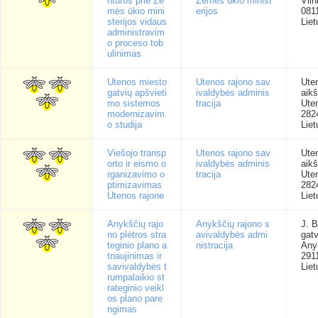
ntūros prie Že
Žemės ūkio minist
Viln
mės ūkio mini
erijos
081
sterijos vidaus
Liet
administravim
o proceso tob
ulinimas
Utenos miesto
Utenos rajono sav
Ute
gatvių apšvieti
ivaldybės adminis
aikš
mo sistemos
tracija
Ute
modernizavim
282
o studija
Liet
Viešojo transp
Utenos rajono sav
Ute
orto ir eismo o
ivaldybės adminis
aikš
rganizavimo o
tracija
Ute
ptimizavimas
282
Utenos rajone
Liet
Anykščių rajo
Anykščių rajono s
J. B
no plėtros stra
avivaldybės admi
gatv
teginio plano a
nistracija
Any
tnaujinimas ir
291
savivaldybės t
Liet
rumpalaikio st
rateginio veikl
os plano pare
ngimas