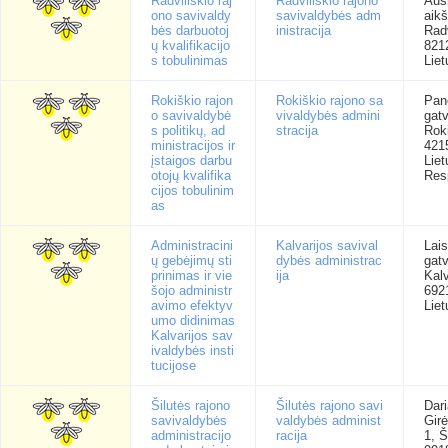
Radviliškio raj
Radviliškio rajono
Auš
ono savivaldy
savivaldybės adm
aikš
bės darbuotoj
inistracija
Radv
ų kvalifikacijo
821
s tobulinimas
Liet
Rokiškio rajon
Rokiškio rajono sa
Pan
o savivaldybė
vivaldybės admini
gatv
s politikų, ad
stracija
Rok
ministracijos ir
421
įstaigos darbu
Lie
otojų kvalifika
Res
cijos tobulinim
as
Administracini
Kalvarijos savival
Lai
ų gebėjimų sti
dybės administrac
gat
prinimas ir vie
ija
Kalv
šojo administr
692
avimo efektyv
Liet
umo didinimas
Kalvarijos sav
ivaldybės insti
tucijose
Šilutės rajono
Šilutės rajono savi
Dari
savivaldybės
valdybės administ
Gir
administracijo
racija
1, Š