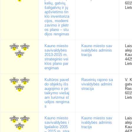
kelių, gatvių,
601
šaligatvių ir jų
Liet
apšvietimo tin
klo inventoriza
cijos, moderni
zavimo ir plėtr
os plano – stu
dijos rengimas
Kauno miesto
Kauno miesto sav
Lai
savivaldybės
ivaldybės adminis
alėj
2013-2015 m.
tracija
Kau
strateginio vei
442
klos plano par
Liet
engimas
Kultūros pavel
Raseinių rajono sa
V. 
do objektų išs
vivaldybės admini
gatv
augojimo ir pri
stracija
Rase
taikymo viešaj
601
am turizmui st
Liet
udijos rengima
s
Kauno miesto
Kauno miesto sav
Lai
savivaldybės i
ivaldybės adminis
alėj
lgalaikio 2005
tracija
Kau
– 2015 m. stra
442