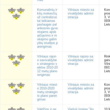
Komunalinių ir
Vilniaus miesto sa
Kons
kitų mokesčių
vivaldybės admini
pro
už centralizuo
stracija
3, V
tai teikiamas
093
paslaugas pal
Liet
ankesnio gyve
ntojams apsk
aičiavimo ir m
okėjimo galim
ybių studijos p
arengimas
Vilniaus rajon
Vilniaus rajono sa
Rink
o savivaldybė
vivaldybės admini
gatv
s strateginio v
stracija
Viln
eiklos 2010-20
093
12 metų plano
Liet
rengimas
Vilniaus miest
Vilniaus miesto sa
Kons
o 2010-2020
vivaldybės admini
pro
metų strategin
stracija
3, V
io plano paren
093
gimas
Liet
Valdžios ir ne
Viešoji įstaiga "As
10 