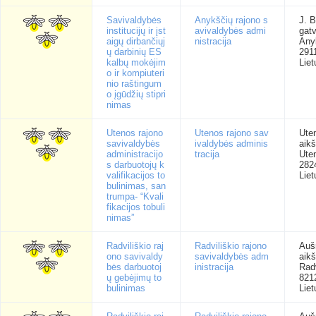
Savivaldybės
Anykščių rajono s
J. B
institucijų ir įst
avivaldybės admi
gatv
aigų dirbančiųj
nistracija
Any
ų darbinių ES
291
kalbų mokėjim
Liet
o ir kompiuteri
nio raštingum
o įgūdžių stipri
nimas
Utenos rajono
Utenos rajono sav
Ute
savivaldybės
ivaldybės adminis
aikš
administracijo
tracija
Ute
s darbuotojų k
282
valifikacijos to
Liet
bulinimas, san
trumpa- “Kvali
fikacijos tobuli
nimas”
Radviliškio raj
Radviliškio rajono
Auš
ono savivaldy
savivaldybės adm
aikš
bės darbuotoj
inistracija
Radv
ų gebėjimų to
821
bulinimas
Liet