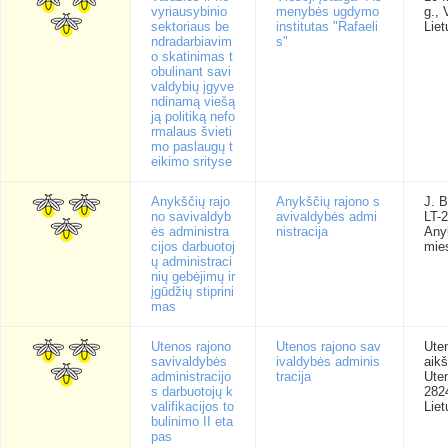
vyriausybinio
menybės ugdymo
g., 
sektoriaus be
institutas "Rafaeli
Liet
ndradarbiavim
s"
o skatinimas t
obulinant savi
valdybių įgyve
ndinamą viešą
ją politiką nefo
rmalaus švieti
mo paslaugų t
eikimo srityse
Anykščių rajo
Anykščių rajono s
J. B
no savivaldyb
avivaldybės admi
LT-
ės administra
nistracija
Any
cijos darbuotoj
mie
ų administraci
nių gebėjimų ir
įgūdžių stiprini
mas
Utenos rajono
Utenos rajono sav
Ute
savivaldybės
ivaldybės adminis
aikš
administracijo
tracija
Ute
s darbuotojų k
282
valifikacijos to
Liet
bulinimo II eta
pas