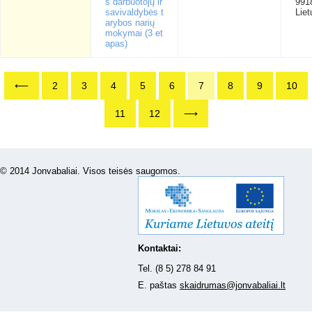
s darbuotojų ir
991
savivaldybės t
Liet
arybos narių
mokymai (3 et
apas)
⟵
2
3
4
5
6
7
8
9
10
11
12
⟶
© 2014 Jonvabaliai. Visos teisės saugomos.
Kontaktai:
Tel. (8 5) 278 84 91
E. paštas
skaidrumas@jonvabaliai.lt