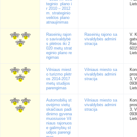
teginio plano i
Liet
r 2010 – 2012
m. strateginio
veiklos plano
atnaujinimas
Raseinių rajon
Raseinių rajono sa
V. 
o savivaldybė
vivaldybės admini
gatv
s plėtros iki 2
stracija
Rase
020 metų strat
601
eginio plano re
Liet
ngimas
Vilniaus miest
Vilniaus miesto sa
Kons
o turizmo plėtr
vivaldybės admini
pro
os 2014-2017
stracija
3, V
metų studijos
093
parengimas
Liet
Automobilių st
Vilniaus miesto sa
Kons
ovėjimo vietų
vivaldybės admini
pro
skaičiaus padi
stracija
3, V
dinimo gyvena
093
muosiuose Vil
Liet
niaus rajonuos
e galimybių st
udijos parengi
mas