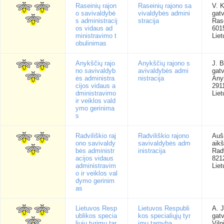
Raseinių rajon
Raseinių rajono sa
V. 
o savivaldybė
vivaldybės admini
gatv
s administracij
stracija
Rase
os vidaus ad
601
ministravimo t
Liet
obulinimas
Anykščių rajo
Anykščių rajono s
J. B
no savivaldyb
avivaldybės admi
gatv
ės administra
nistracija
Any
cijos vidaus a
291
dministravimo
Liet
ir veiklos vald
ymo gerinima
s
Radviliškio raj
Radviliškio rajono
Auš
ono savivaldy
savivaldybės adm
aikš
bės administr
inistracija
Radv
acijos vidaus
821
administravim
Liet
o ir veiklos val
dymo gerinim
as
Lietuvos Resp
Lietuvos Respubli
A. 
ublikos specia
kos specialiųjų tyr
gatv
liųjų tyrimų tar
imų tarnyba
Viln