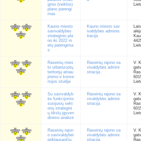
ginio (veiklos)
Liet
plano parengi
mas
Kauno miesto
Kauno miesto sav
Lai
savivaldybės
ivaldybės adminis
alėj
strateginio pla
tracija
Kau
no iki 2022 m
442
etų parengima
Liet
s
Raseinių mies
Raseinių rajono sa
V. 
to urbanizuotų
vivaldybės admini
gatv
teritorijų atnau
stracija
Rase
jinimo ir konve
601
rsijos studija
Liet
Su savivaldyb
Raseinių rajono sa
V. 
ės funkcijomis
vivaldybės admini
gatv
susijusių sekt
stracija
Rase
orių strategini
601
ų tikslų įgyven
Liet
dinimo analizė
Raseinių rajon
Raseinių rajono sa
V. 
o savivaldybei
vivaldybės admini
gatv
priklausančių
stracija
Rase