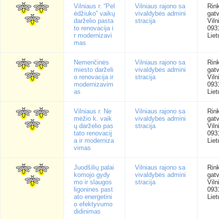
Vilniaus r. “Pel
Vilniaus rajono sa
Rink
ėdžiuko” vaikų
vivaldybės admini
gatv
darželio pasta
stracija
Viln
to renovacija i
093
r modernizavi
Liet
mas
Nemenčinės
Vilniaus rajono sa
Rink
miesto darželi
vivaldybės admini
gatv
o renovacija ir
stracija
Viln
modernizavim
093
as
Liet
Vilniaus r. Ne
Vilniaus rajono sa
Rink
mėžio k. vaik
vivaldybės admini
gatv
ų darželio pas
stracija
Viln
tato renovacij
093
a ir moderniza
Liet
vimas
Juodšilių palai
Vilniaus rajono sa
Rink
komojo gydy
vivaldybės admini
gatv
mo ir slaugos
stracija
Viln
ligoninės past
093
ato energetini
Liet
o efektyvumo
didinimas