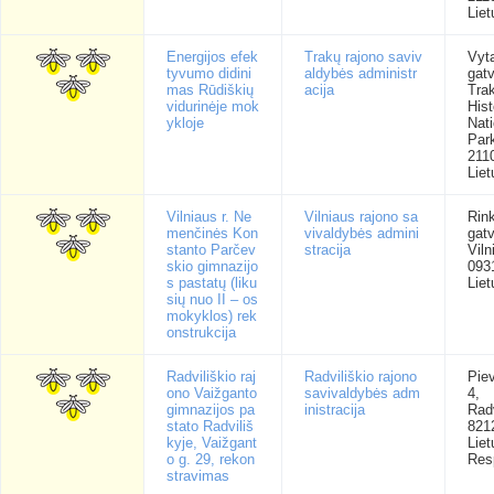
Liet
Energijos efek
Trakų rajono saviv
Vyt
tyvumo didini
aldybės administr
gatv
mas Rūdiškių
acija
Trak
vidurinėje mok
Hist
ykloje
Nati
Park
211
Liet
Vilniaus r. Ne
Vilniaus rajono sa
Rink
menčinės Kon
vivaldybės admini
gatv
stanto Parčev
stracija
Viln
skio gimnazijo
093
s pastatų (liku
Liet
sių nuo II – os
mokyklos) rek
onstrukcija
Radviliškio raj
Radviliškio rajono
Pie
ono Vaižganto
savivaldybės adm
4,
gimnazijos pa
inistracija
Radv
stato Radviliš
821
kyje, Vaižgant
Lie
o g. 29, rekon
Res
stravimas