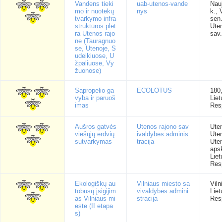
Vandens tieki
uab-utenos-vande
Nau
mo ir nuotekų
nys
k.,
tvarkymo infra
sen.
struktūros plėt
Uten
ra Utenos rajo
sav.
ne (Tauragnuo
se, Utenoje, S
udeikiuose, U
žpaliuose, Vy
žuonose)
Sapropelio ga
ECOLOTUS
180
vyba ir paruoš
Lie
imas
Res
Aušros gatvės
Utenos rajono sav
Uten
viešųjų erdvių
ivaldybės adminis
Ute
sutvarkymas
tracija
Ute
apsk
Lie
Res
Ekologiškų au
Vilniaus miesto sa
Viln
tobusų įsigijim
vivaldybės admini
Lie
as Vilniaus mi
stracija
Res
este (II etapa
s)