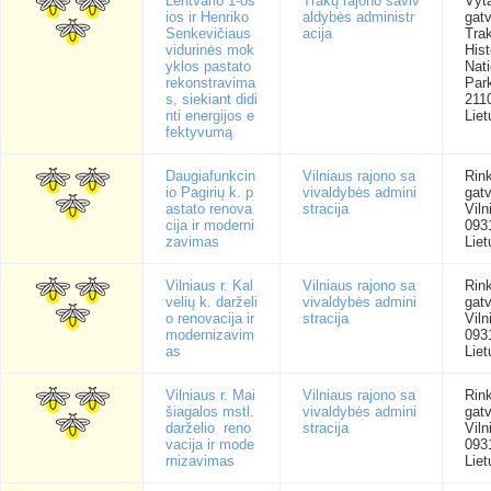
Lentvario 1-os
Trakų rajono saviv
Vyt
ios ir Henriko
aldybės administr
gatv
Senkevičiaus
acija
Trak
vidurinės mok
Hist
yklos pastato
Nati
rekonstravima
Park
s, siekiant didi
211
nti energijos e
Liet
fektyvumą
Daugiafunkcin
Vilniaus rajono sa
Rink
io Pagirių k. p
vivaldybės admini
gatv
astato renova
stracija
Viln
cija ir moderni
093
zavimas
Liet
Vilniaus r. Kal
Vilniaus rajono sa
Rink
velių k. darželi
vivaldybės admini
gatv
o renovacija ir
stracija
Viln
modernizavim
093
as
Liet
Vilniaus r. Mai
Vilniaus rajono sa
Rink
šiagalos mstl.
vivaldybės admini
gatv
darželio reno
stracija
Viln
vacija ir mode
093
rnizavimas
Liet