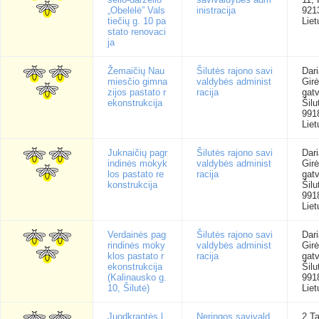
„Obelėlė” Vals
inistracija
921
tiečių g. 10 pa
Liet
stato renovaci
ja
Žemaičių Nau
Šilutės rajono savi
Dari
miesčio gimna
valdybės administ
Gir
zijos pastato r
racija
gatv
ekonstrukcija
Šilu
991
Liet
Juknaičių pagr
Šilutės rajono savi
Dari
indinės mokyk
valdybės administ
Gir
los pastato re
racija
gatv
konstrukcija
Šilu
991
Liet
Verdainės pag
Šilutės rajono savi
Dari
rindinės moky
valdybės administ
Gir
klos pastato r
racija
gatv
ekonstrukcija
Šilu
(Kalinausko g.
991
10, Šilutė)
Liet
Juodkrantės l
Neringos savivald
2 T