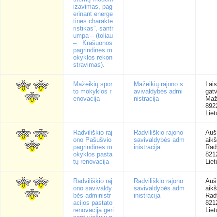
izavimas, pag
erinant energe
tines charakte
ristikas”, santr
umpa – (toliau
– Krašuonos
pagrindinės m
okyklos rekon
stravimas).
Mažeikių spor
Mažeikių rajono s
Lai
to mokyklos r
avivaldybės admi
gatv
enovacija
nistracija
Maž
892
Liet
Radviliškio raj
Radviliškio rajono
Auš
ono Pašušvio
savivaldybės adm
aikš
pagrindinės m
inistracija
Radv
okyklos pasta
821
tų renovacija
Liet
Radviliškio raj
Radviliškio rajono
Auš
ono savivaldy
savivaldybės adm
aikš
bės administr
inistracija
Radv
acijos pastato
821
renovacija geri
Liet