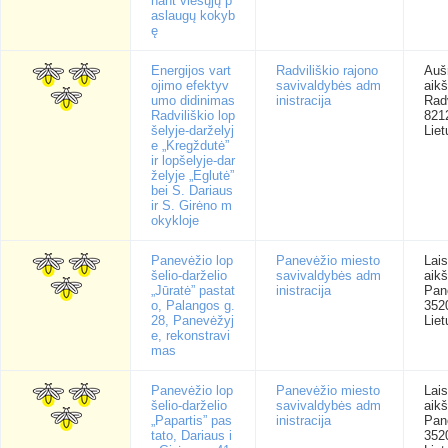
nant viešųjų p
aslaugų kokyb
ę
Energijos vart
Radviliškio rajono
Auš
ojimo efektyv
savivaldybės adm
aikš
umo didinimas
inistracija
Radv
Radviliškio lop
821
šelyje-darželyj
Liet
e „Kregždutė”
ir lopšelyje-dar
želyje „Eglutė”
bei S. Dariaus
ir S. Girėno m
okykloje
Panevėžio lop
Panevėžio miesto
Lai
šelio-darželio
savivaldybės adm
aikš
„Jūratė” pastat
inistracija
Pan
o, Palangos g.
352
28, Panevėžyj
Liet
e, rekonstravi
mas
Panevėžio lop
Panevėžio miesto
Lai
šelio-darželio
savivaldybės adm
aikš
„Papartis” pas
inistracija
Pan
tato, Dariaus i
352