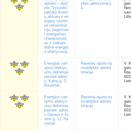
opšelio – darž
ybės administracij
gatv
elio “Vyturėlis”
a
Ner
pastato išorini
sav
ų atitvarų ir en
Lith
ergijos sistem
os rekonstruk
cija, pagerinan
t energetines
charakteristik
as ir siekiant
didinti energijo
s efektyvumą.
Energijos vart
Raseinių rajono sa
V. 
ojimo efektyv
vivaldybės admini
gatv
umo didinimas
stracija
Rase
pastate adres
601
u, Kalnų g. 3,
Liet
Raseiniai
Energijos vart
Raseinių rajono sa
V. 
ojimo efektyv
vivaldybės admini
gatv
umo didinimas
stracija
Rase
pastate, adres
601
u Dariaus ir Gi
Liet
rėno g. 13, Ra
seiniai