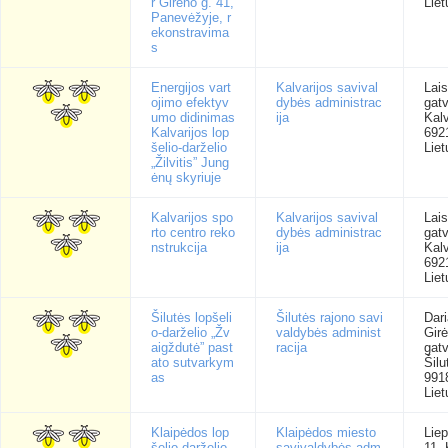
r Girėno g. 41,
Liet
Panevėžyje, r
ekonstravima
s
Energijos vart
Kalvarijos savival
Lai
ojimo efektyv
dybės administrac
gat
umo didinimas
ija
Kalv
Kalvarijos lop
692
šelio-darželio
Liet
„Žilvitis” Jung
ėnų skyriuje
Kalvarijos spo
Kalvarijos savival
Lai
rto centro reko
dybės administrac
gat
nstrukcija
ija
Kalv
692
Liet
Šilutės lopšeli
Šilutės rajono savi
Dari
o-darželio „Žv
valdybės administ
Gir
aigždutė” past
racija
gatv
ato sutvarkym
Šilu
as
991
Liet
Klaipėdos lop
Klaipėdos miesto
Lie
šelio-darželio
savivaldybės adm
11, 