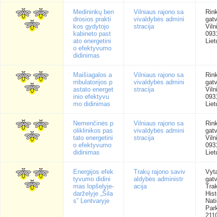
Medininkų ben
Vilniaus rajono sa
Rink
drosios prakti
vivaldybės admini
gatv
kos gydytojo
stracija
Viln
kabineto past
093
ato energetini
Liet
o efektyvumo
didinimas
Maišiagalos a
Vilniaus rajono sa
Rink
mbulatorijos p
vivaldybės admini
gatv
astato energet
stracija
Viln
inio efektyvu
093
mo didinimas
Liet
Nemenčinės p
Vilniaus rajono sa
Rink
oliklinikos pas
vivaldybės admini
gatv
tato energetini
stracija
Viln
o efektyvumo
093
didinimas
Liet
Energijos efek
Trakų rajono saviv
Vyt
tyvumo didini
aldybės administr
gatv
mas lopšelyje-
acija
Trak
darželyje „Šila
Hist
s” Lentvaryje
Nati
Park
211