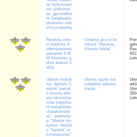
os funkcionavi
mo užtikrinim
as, įgyvendina
nt Sanglaudos
skatinimo veik
smų programą
Raseinių mies
Uždaroji akcinė be
Pie
to katilinės m
ndrovė "Raseinių
gatv
odernizavimas
šilumos tinklai"
Rase
pastatant 5 M
601
W šiluminės g
Liet
alios biokuro k
atilą
Utenos mokyk
Utenos rajono sav
Ute
los- darželio S
ivaldybės adminis
aikš
aulutė” pastat
tracija
Ute
o išorinių atitv
282
arų rekonstrav
Liet
imas pagerina
nt energetines
charakteristik
as”, santrump
a- “Utenos mo
kyklos- darželi
o “Saulutė” re
konstravimas”