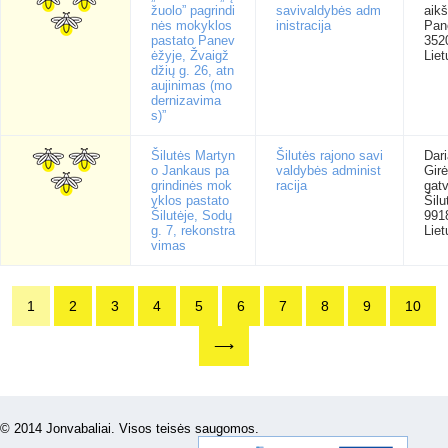
žuolo” pagrindi
savivaldybės adm
aikš
nės mokyklos
inistracija
Pan
pastato Panev
352
ėžyje, Žvaigž
Liet
džių g. 26, atn
aujinimas (mo
dernizavima
s)”
Šilutės Martyn
Šilutės rajono savi
Dari
o Jankaus pa
valdybės administ
Gir
grindinės mok
racija
gatv
yklos pastato
Šilu
Šilutėje, Sodų
991
g. 7, rekonstra
Liet
vimas
1
2
3
4
5
6
7
8
9
10
⟶
© 2014 Jonvabaliai. Visos teisės saugomos.