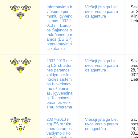
Informavimo ir
Viešoji įstaiga Liet
Sav
viešumo prie
uvos verslo param
pr. 
monių įgyvend
os agentūra
Viln
inimas 2007-2
Liet
013 m. Europ
os Sąjungos s
truktūrinės par
amos (ES SP)
programavimo
laikotarpiu
2007-2013 me
Viešoji įstaiga Liet
Sav
tų ES struktūri
uvos verslo param
pro
nės paramos
os agentūra
28, 
valdymo ir ko
031
ntrolės sistem
Liet
os funkcionavi
mo užtikrinim
as, įgyvendina
nt Techninės
paramos veik
smų programą
2007–2013 m
Viešoji įstaiga Liet
Sav
etų ES struktū
uvos verslo param
pro
rinės paramos
os agentūra
28, 
valdymo ir ko
031
ntrolės sistem
Liet