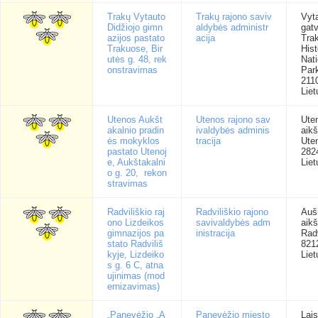
Trakų Vytauto
Trakų rajono saviv
Vyt
Didžiojo gimn
aldybės administr
gatv
azijos pastato
acija
Trak
Trakuose, Bir
Hist
utės g. 48, rek
Nati
onstravimas
Park
211
Liet
Utenos Aukšt
Utenos rajono sav
Ute
akalnio pradin
ivaldybės adminis
aikš
ės mokyklos
tracija
Ute
pastato Utenoj
282
e, Aukštakalni
Liet
o g. 20, rekon
stravimas
Radviliškio raj
Radviliškio rajono
Auš
ono Lizdeikos
savivaldybės adm
aikš
gimnazijos pa
inistracija
Radv
stato Radviliš
821
kyje, Lizdeiko
Liet
s g. 6 C, atna
ujinimas (mod
ernizavimas)
„Panevėžio „Ą
Panevėžio miesto
Lai