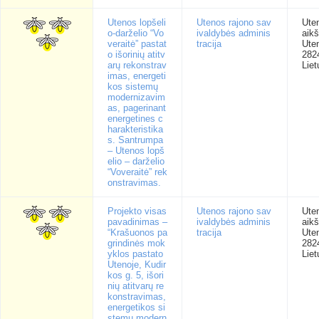
Utenos lopšeli
Utenos rajono sav
Ute
o-darželio “Vo
ivaldybės adminis
aikš
veraitė” pastat
tracija
Ute
o išorinių atitv
282
arų rekonstrav
Liet
imas, energeti
kos sistemų
modernizavim
as, pagerinant
energetines c
harakteristika
s. Santrumpa
– Utenos lopš
elio – darželio
“Voveraitė” rek
onstravimas.
Projekto visas
Utenos rajono sav
Ute
pavadinimas –
ivaldybės adminis
aikš
“Krašuonos pa
tracija
Ute
grindinės mok
282
yklos pastato
Liet
Utenoje, Kudir
kos g. 5, išori
nių atitvarų re
konstravimas,
energetikos si
stemų modern