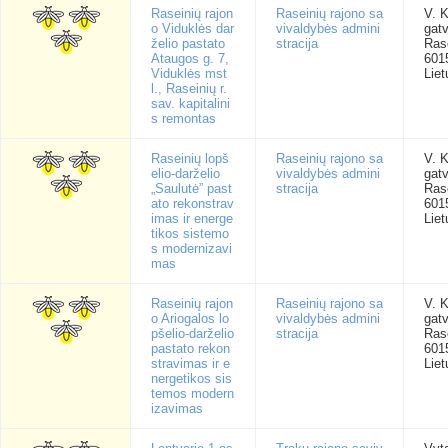
Raseinių rajon
Raseinių rajono sa
V. 
o Viduklės dar
vivaldybės admini
gatv
želio pastato
stracija
Rase
Ataugos g. 7,
601
Viduklės mst
Liet
l., Raseinių r.
sav. kapitalini
s remontas
Raseinių lopš
Raseinių rajono sa
V. 
elio-darželio
vivaldybės admini
gatv
„Saulutė” past
stracija
Rase
ato rekonstrav
601
imas ir energe
Liet
tikos sistemo
s modernizavi
mas
Raseinių rajon
Raseinių rajono sa
V. 
o Ariogalos lo
vivaldybės admini
gatv
pšelio-darželio
stracija
Rase
pastato rekon
601
stravimas ir e
Liet
nergetikos sis
temos modern
izavimas