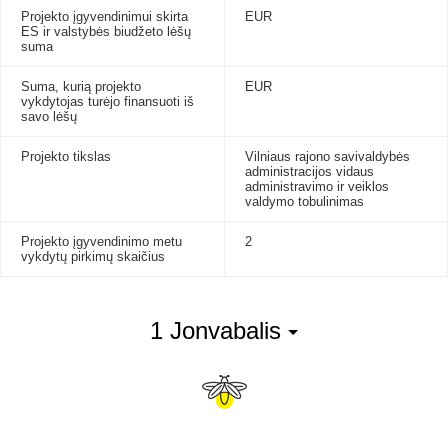
Projekto įgyvendinimui skirta
EUR
ES ir valstybės biudžeto lėšų
suma
Suma, kurią projekto
EUR
vykdytojas turėjo finansuoti iš
savo lėšų
Projekto tikslas
Vilniaus rajono savivaldybės
administracijos vidaus
administravimo ir veiklos
valdymo tobulinimas
Projekto įgyvendinimo metu
2
vykdytų pirkimų skaičius
1 Jonvabalis