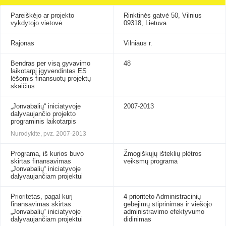
Pareiškėjo ar projekto
Rinktinės gatvė 50, Vilnius
vykdytojo vietovė
09318, Lietuva
Rajonas
Vilniaus r.
Bendras per visą gyvavimo
48
laikotarpį įgyvendintas ES
lėšomis finansuotų projektų
skaičius
„Jonvabalių“ iniciatyvoje
2007-2013
dalyvaujančio projekto
programinis laikotarpis
Nurodykite, pvz. 2007-2013
Programa, iš kurios buvo
Žmogiškųjų išteklių plėtros
skirtas finansavimas
veiksmų programa
„Jonvabalių“ iniciatyvoje
dalyvaujančiam projektui
Prioritetas, pagal kurį
4 prioriteto Administracinių
finansavimas skirtas
gebėjimų stiprinimas ir viešojo
„Jonvabalių“ iniciatyvoje
administravimo efektyvumo
dalyvaujančiam projektui
didinimas