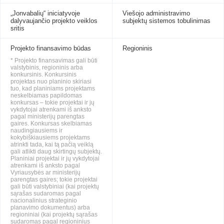
„Jonvabalių“ iniciatyvoje
Viešojo administravimo
dalyvaujančio projekto veiklos
subjektų sistemos tobulinimas
sritis
Projekto finansavimo būdas
Regioninis
* Projekto finansavimas gali būti
valstybinis, regioninis arba
konkursinis. Konkursinis
projektas nuo planinio skiriasi
tuo, kad planiniams projektams
neskelbiamas papildomas
konkursas – tokie projektai ir jų
vykdytojai atrenkami iš anksto
pagal ministerijų parengtas
gaires. Konkursas skelbiamas
naudingiausiems ir
kokybiškiausiems projektams
atrinkti tada, kai tą pačią veiklą
gali atlikti daug skirtingų subjektų.
Planiniai projektai ir jų vykdytojai
atrenkami iš anksto pagal
Vyriausybės ar ministerijų
parengtas gaires; tokie projektai
gali būti valstybiniai (kai projektų
sąrašas sudaromas pagal
nacionalinius strateginio
planavimo dokumentus) arba
regioniniai (kai projektų sąrašas
sudaromas pagal regioninius