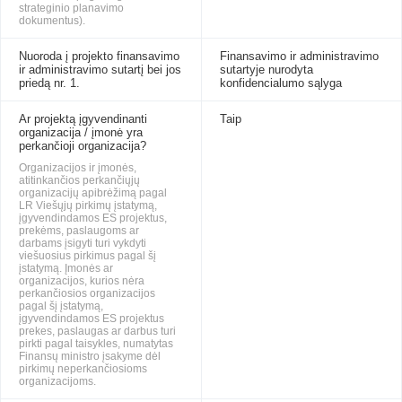
strateginio planavimo
dokumentus).
Nuoroda į projekto finansavimo
Finansavimo ir administravimo
ir administravimo sutartį bei jos
sutartyje nurodyta
priedą nr. 1.
konfidencialumo sąlyga
Ar projektą įgyvendinanti
Taip
organizacija / įmonė yra
perkančioji organizacija?
Organizacijos ir įmonės,
atitinkančios perkančiųjų
organizacijų apibrėžimą pagal
LR Viešųjų pirkimų įstatymą,
įgyvendindamos ES projektus,
prekėms, paslaugoms ar
darbams įsigyti turi vykdyti
viešuosius pirkimus pagal šį
įstatymą. Įmonės ar
organizacijos, kurios nėra
perkančiosios organizacijos
pagal šį įstatymą,
įgyvendindamos ES projektus
prekes, paslaugas ar darbus turi
pirkti pagal taisykles, numatytas
Finansų ministro įsakyme dėl
pirkimų neperkančiosioms
organizacijoms.