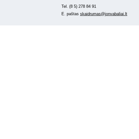
Tel. (8 5) 278 84 91
E. paštas
skaidrumas@jonvabaliai.lt