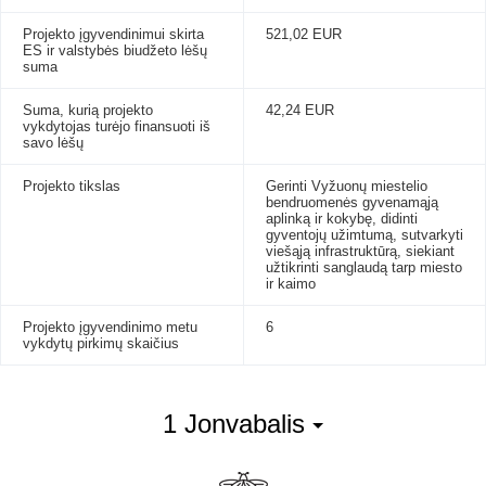
Projekto įgyvendinimui skirta
521,02 EUR
ES ir valstybės biudžeto lėšų
suma
Suma, kurią projekto
42,24 EUR
vykdytojas turėjo finansuoti iš
savo lėšų
Projekto tikslas
Gerinti Vyžuonų miestelio
bendruomenės gyvenamąją
aplinką ir kokybę, didinti
gyventojų užimtumą, sutvarkyti
viešąją infrastruktūrą, siekiant
užtikrinti sanglaudą tarp miesto
ir kaimo
Projekto įgyvendinimo metu
6
vykdytų pirkimų skaičius
1 Jonvabalis