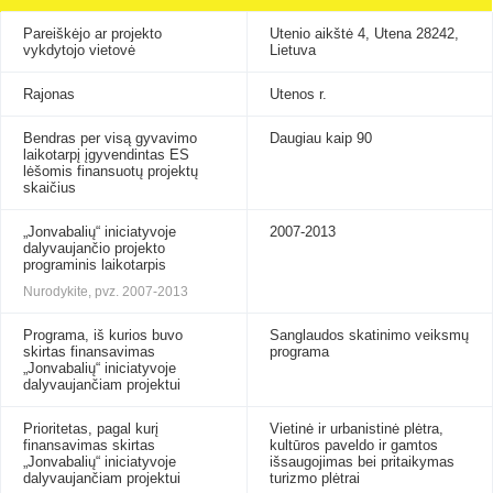
Pareiškėjo ar projekto
Utenio aikštė 4, Utena 28242,
vykdytojo vietovė
Lietuva
Rajonas
Utenos r.
Bendras per visą gyvavimo
Daugiau kaip 90
laikotarpį įgyvendintas ES
lėšomis finansuotų projektų
skaičius
„Jonvabalių“ iniciatyvoje
2007-2013
dalyvaujančio projekto
programinis laikotarpis
Nurodykite, pvz. 2007-2013
Programa, iš kurios buvo
Sanglaudos skatinimo veiksmų
skirtas finansavimas
programa
„Jonvabalių“ iniciatyvoje
dalyvaujančiam projektui
Prioritetas, pagal kurį
Vietinė ir urbanistinė plėtra,
finansavimas skirtas
kultūros paveldo ir gamtos
„Jonvabalių“ iniciatyvoje
išsaugojimas bei pritaikymas
dalyvaujančiam projektui
turizmo plėtrai