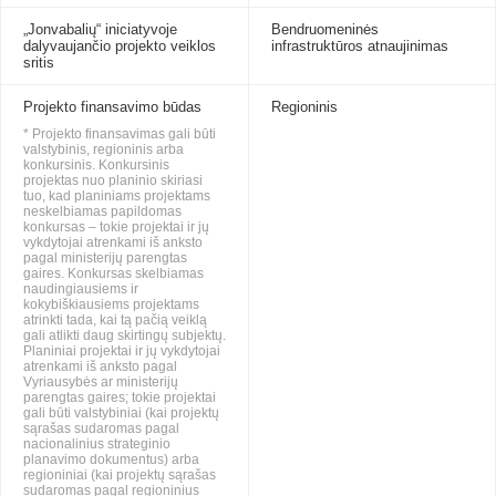
„Jonvabalių“ iniciatyvoje
Bendruomeninės
dalyvaujančio projekto veiklos
infrastruktūros atnaujinimas
sritis
Projekto finansavimo būdas
Regioninis
* Projekto finansavimas gali būti
valstybinis, regioninis arba
konkursinis. Konkursinis
projektas nuo planinio skiriasi
tuo, kad planiniams projektams
neskelbiamas papildomas
konkursas – tokie projektai ir jų
vykdytojai atrenkami iš anksto
pagal ministerijų parengtas
gaires. Konkursas skelbiamas
naudingiausiems ir
kokybiškiausiems projektams
atrinkti tada, kai tą pačią veiklą
gali atlikti daug skirtingų subjektų.
Planiniai projektai ir jų vykdytojai
atrenkami iš anksto pagal
Vyriausybės ar ministerijų
parengtas gaires; tokie projektai
gali būti valstybiniai (kai projektų
sąrašas sudaromas pagal
nacionalinius strateginio
planavimo dokumentus) arba
regioniniai (kai projektų sąrašas
sudaromas pagal regioninius