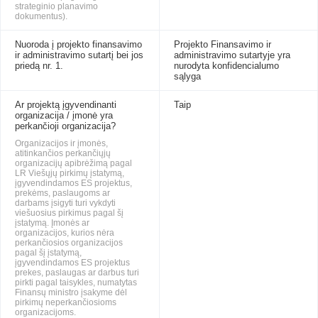
strateginio planavimo
dokumentus).
Nuoroda į projekto finansavimo
Projekto Finansavimo ir
ir administravimo sutartį bei jos
administravimo sutartyje yra
priedą nr. 1.
nurodyta konfidencialumo
sąlyga
Ar projektą įgyvendinanti
Taip
organizacija / įmonė yra
perkančioji organizacija?
Organizacijos ir įmonės,
atitinkančios perkančiųjų
organizacijų apibrėžimą pagal
LR Viešųjų pirkimų įstatymą,
įgyvendindamos ES projektus,
prekėms, paslaugoms ar
darbams įsigyti turi vykdyti
viešuosius pirkimus pagal šį
įstatymą. Įmonės ar
organizacijos, kurios nėra
perkančiosios organizacijos
pagal šį įstatymą,
įgyvendindamos ES projektus
prekes, paslaugas ar darbus turi
pirkti pagal taisykles, numatytas
Finansų ministro įsakyme dėl
pirkimų neperkančiosioms
organizacijoms.