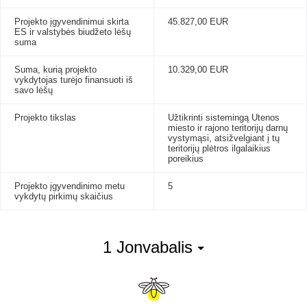
Projekto įgyvendinimui skirta
45.827,00 EUR
ES ir valstybės biudžeto lėšų
suma
Suma, kurią projekto
10.329,00 EUR
vykdytojas turėjo finansuoti iš
savo lėšų
Projekto tikslas
Užtikrinti sistemingą Utenos
miesto ir rajono teritorijų darnų
vystymąsi, atsižvelgiant į tų
teritorijų plėtros ilgalaikius
poreikius
Projekto įgyvendinimo metu
5
vykdytų pirkimų skaičius
1 Jonvabalis