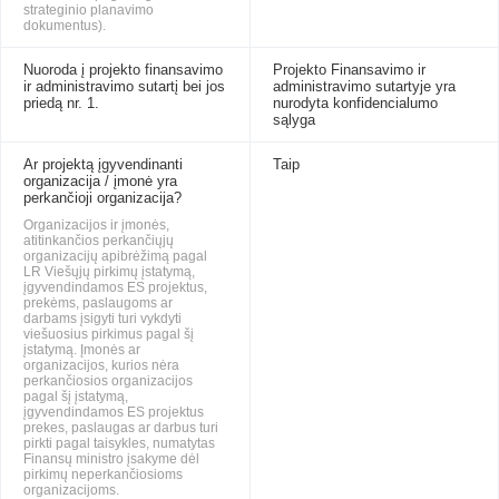
strateginio planavimo
dokumentus).
Nuoroda į projekto finansavimo
Projekto Finansavimo ir
ir administravimo sutartį bei jos
administravimo sutartyje yra
priedą nr. 1.
nurodyta konfidencialumo
sąlyga
Ar projektą įgyvendinanti
Taip
organizacija / įmonė yra
perkančioji organizacija?
Organizacijos ir įmonės,
atitinkančios perkančiųjų
organizacijų apibrėžimą pagal
LR Viešųjų pirkimų įstatymą,
įgyvendindamos ES projektus,
prekėms, paslaugoms ar
darbams įsigyti turi vykdyti
viešuosius pirkimus pagal šį
įstatymą. Įmonės ar
organizacijos, kurios nėra
perkančiosios organizacijos
pagal šį įstatymą,
įgyvendindamos ES projektus
prekes, paslaugas ar darbus turi
pirkti pagal taisykles, numatytas
Finansų ministro įsakyme dėl
pirkimų neperkančiosioms
organizacijoms.