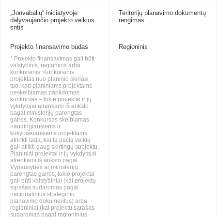
„Jonvabalių“ iniciatyvoje
Teritorijų planavimo dokumentų
dalyvaujančio projekto veiklos
rengimas
sritis
Projekto finansavimo būdas
Regioninis
* Projekto finansavimas gali būti
valstybinis, regioninis arba
konkursinis. Konkursinis
projektas nuo planinio skiriasi
tuo, kad planiniams projektams
neskelbiamas papildomas
konkursas – tokie projektai ir jų
vykdytojai atrenkami iš anksto
pagal ministerijų parengtas
gaires. Konkursas skelbiamas
naudingiausiems ir
kokybiškiausiems projektams
atrinkti tada, kai tą pačią veiklą
gali atlikti daug skirtingų subjektų.
Planiniai projektai ir jų vykdytojai
atrenkami iš anksto pagal
Vyriausybės ar ministerijų
parengtas gaires; tokie projektai
gali būti valstybiniai (kai projektų
sąrašas sudaromas pagal
nacionalinius strateginio
planavimo dokumentus) arba
regioniniai (kai projektų sąrašas
sudaromas pagal regioninius