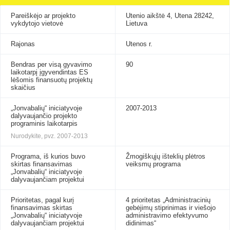
Pareiškėjo ar projekto
Utenio aikštė 4, Utena 28242,
vykdytojo vietovė
Lietuva
Rajonas
Utenos r.
Bendras per visą gyvavimo
90
laikotarpį įgyvendintas ES
lėšomis finansuotų projektų
skaičius
„Jonvabalių“ iniciatyvoje
2007-2013
dalyvaujančio projekto
programinis laikotarpis
Nurodykite, pvz. 2007-2013
Programa, iš kurios buvo
Žmogiškųjų išteklių plėtros
skirtas finansavimas
veiksmų programa
„Jonvabalių“ iniciatyvoje
dalyvaujančiam projektui
Prioritetas, pagal kurį
4 prioritetas „Administracinių
finansavimas skirtas
gebėjimų stiprinimas ir viešojo
„Jonvabalių“ iniciatyvoje
administravimo efektyvumo
dalyvaujančiam projektui
didinimas“