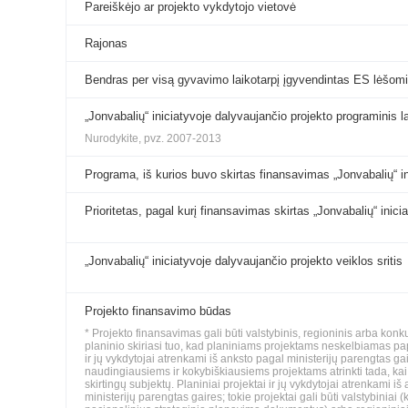
Pareiškėjo ar projekto vykdytojo vietovė
Rajonas
Bendras per visą gyvavimo laikotarpį įgyvendintas ES lėšomi
„Jonvabalių“ iniciatyvoje dalyvaujančio projekto programinis l
Nurodykite, pvz. 2007-2013
Programa, iš kurios buvo skirtas finansavimas „Jonvabalių“ i
Prioritetas, pagal kurį finansavimas skirtas „Jonvabalių“ inic
„Jonvabalių“ iniciatyvoje dalyvaujančio projekto veiklos sritis
Projekto finansavimo būdas
* Projekto finansavimas gali būti valstybinis, regioninis arba konk
planinio skiriasi tuo, kad planiniams projektams neskelbiamas pa
ir jų vykdytojai atrenkami iš anksto pagal ministerijų parengtas 
naudingiausiems ir kokybiškiausiems projektams atrinkti tada, kai t
skirtingų subjektų. Planiniai projektai ir jų vykdytojai atrenkami i
ministerijų parengtas gaires; tokie projektai gali būti valstybinia