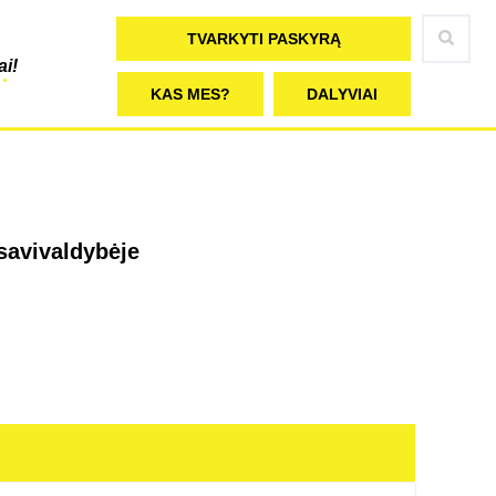
TVARKYTI PASKYRĄ
ai!
KAS MES?
DALYVIAI
savivaldybėje