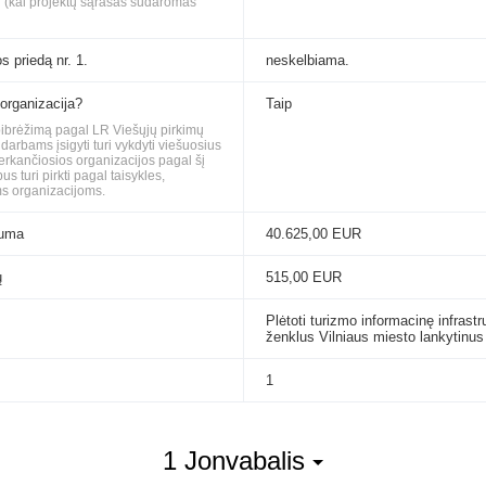
i (kai projektų sąrašas sudaromas
s priedą nr. 1.
neskelbiama.
 organizacija?
Taip
apibrėžimą pagal LR Viešųjų pirkimų
rbams įsigyti turi vykdyti viešuosius
perkančiosios organizacijos pagal šį
 turi pirkti pagal taisykles,
s organizacijoms.
suma
40.625,00 EUR
ų
515,00 EUR
Plėtoti turizmo informacinę infrast
ženklus Vilniaus miesto lankytinus
1
1 Jonvabalis