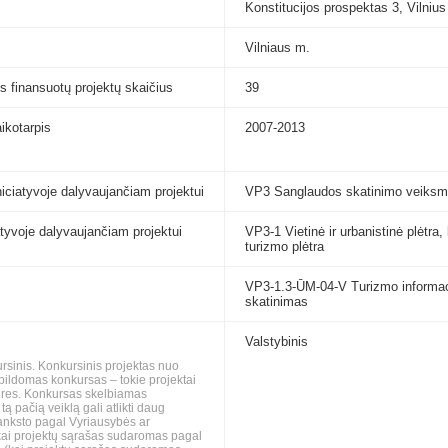
Konstitucijos prospektas 3, Vilnius
Vilniaus m.
s finansuotų projektų skaičius
39
aikotarpis
2007-2013
niciatyvoje dalyvaujančiam projektui
VP3 Sanglaudos skatinimo veiksm
iatyvoje dalyvaujančiam projektui
VP3-1 Vietinė ir urbanistinė plėtra
turizmo plėtra
VP3-1.3-ŪM-04-V Turizmo informacini
skatinimas
Valstybinis
ursinis. Konkursinis projektas nuo
pildomas konkursas – tokie projektai
gaires. Konkursas skelbiamas
ą pačią veiklą gali atlikti daug
š anksto pagal Vyriausybės ar
i (kai projektų sąrašas sudaromas pagal