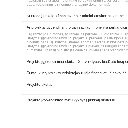
nacionalinius strateginio planavimo dokumentus) arba regioninia
pagal regioninius strateginio planavimo dokumentus).
Nuoroda į projekto finansavimo ir administravimo sutartį bei jo
Ar projektą įgyvendinanti organizacija / įmonė yra perkančioji
Organizacijos ir įmonės, atitinkančios perkančiųjų organizacijų 
įstatymą, įgyvendindamos ES projektus, prekėms, paslaugoms ar da
pirkimus pagal šį įstatymą. Įmonės ar organizacijos, kurios nėra 
įstatymą, įgyvendindamos ES projektus prekes, paslaugas ar darbus
numatytas Finansų ministro įsakyme dėl pirkimų neperkančiosiom
Projekto įgyvendinimui skirta ES ir valstybės biudžeto lėšų 
Suma, kurią projekto vykdytojas turėjo finansuoti iš savo lėš
Projekto tikslas
Projekto įgyvendinimo metu vykdytų pirkimų skaičius