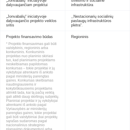
„Jonvabalių“ iniciatyvoje
švietimo ir socialinė
dalyvaujančiam projektui
infrastruktūra
„Jonvabalių“ iniciatyvoje
,,Nestacionarių socialinių
dalyvaujančio projekto veiklos
paslaugų infrastruktūros
sritis
plėtra“.
Projekto finansavimo būdas
Regioninis
* Projekto finansavimas gali būti
valstybinis, regioninis arba
konkursinis. Konkursinis
projektas nuo planinio skiriasi
tuo, kad planiniams projektams
neskelbiamas papildomas
konkursas – tokie projektai ir jų
vykdytojai atrenkami iš anksto
pagal ministerijų parengtas
gaires. Konkursas skelbiamas
naudingiausiems ir
kokybiškiausiems projektams
atrinkti tada, kai tą pačią veiklą
gali atlikti daug skirtingų subjektų.
Planiniai projektai ir jų vykdytojai
atrenkami iš anksto pagal
Vyriausybės ar ministerijų
parengtas gaires; tokie projektai
gali būti valstybiniai (kai projektų
sąrašas sudaromas pagal
nacionalinius strateginio
planavimo dokumentus) arba