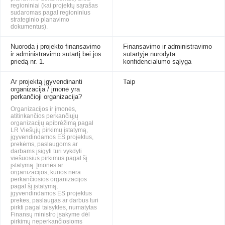
regioniniai (kai projektų sąrašas
sudaromas pagal regioninius
strateginio planavimo
dokumentus).
Nuoroda į projekto finansavimo
Finansavimo ir administravimo
ir administravimo sutartį bei jos
sutartyje nurodyta
priedą nr. 1.
konfidencialumo sąlyga
Ar projektą įgyvendinanti
Taip
organizacija / įmonė yra
perkančioji organizacija?
Organizacijos ir įmonės,
atitinkančios perkančiųjų
organizacijų apibrėžimą pagal
LR Viešųjų pirkimų įstatymą,
įgyvendindamos ES projektus,
prekėms, paslaugoms ar
darbams įsigyti turi vykdyti
viešuosius pirkimus pagal šį
įstatymą. Įmonės ar
organizacijos, kurios nėra
perkančiosios organizacijos
pagal šį įstatymą,
įgyvendindamos ES projektus
prekes, paslaugas ar darbus turi
pirkti pagal taisykles, numatytas
Finansų ministro įsakyme dėl
pirkimų neperkančiosioms