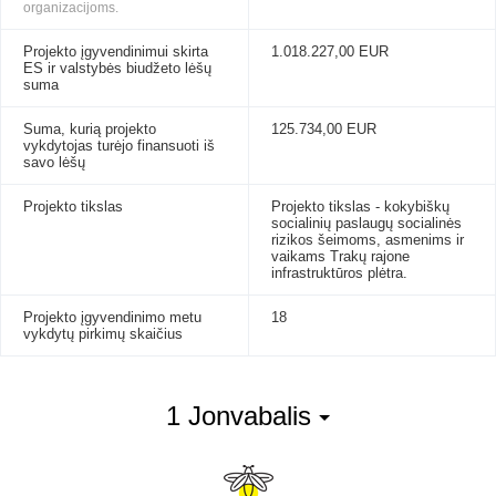
organizacijoms.
Projekto įgyvendinimui skirta
1.018.227,00 EUR
ES ir valstybės biudžeto lėšų
suma
Suma, kurią projekto
125.734,00 EUR
vykdytojas turėjo finansuoti iš
savo lėšų
Projekto tikslas
Projekto tikslas - kokybiškų
socialinių paslaugų socialinės
rizikos šeimoms, asmenims ir
vaikams Trakų rajone
infrastruktūros plėtra.
Projekto įgyvendinimo metu
18
vykdytų pirkimų skaičius
1 Jonvabalis