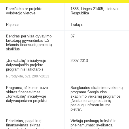
Pareiškėjo ar projekto
1836, Lingės 21405, Lietuvos
vykdytojo vietovė
Respublika
Rajonas
Trakų r.
Bendras per visą gyvavimo
37
laikotarpį įgyvendintas ES
lėšomis finansuotų projektų
skaičius
„Jonvabalių“ iniciatyvoje
2007-2013
dalyvaujančio projekto
programinis laikotarpis
Nurodykite, pvz. 2007-2013
Programa, iš kurios buvo
Sanglaudos skatinimo veiksmų
skirtas finansavimas
programa Sanglaudos
„Jonvabalių“ iniciatyvoje
skatinimo veiksmų programos
dalyvaujančiam projektui
„Nestacionarių socialinių
paslaugų infrastruktūros
plėtra“.
Prioritetas, pagal kurį
Viešųjų paslaugų kokybė ir
finansavimas skirtas
prieinamumas: sveikatos,