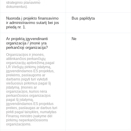
strateginio planavimo
dokumentus).
Nuoroda į projekto finansavimo
Bus papildyta
ir administravimo sutartį bei jos
priedą nr. 1.
Ar projektą įgyvendinanti
Ne
organizacija / įmonė yra
perkančioji organizacija?
Organizacijos ir įmonės,
atitinkančios perkančiųjų
organizacijų apibrėžimą pagal
LR Viešųjų pirkimų įstatymą,
įgyvendindamos ES projektus,
prekėms, paslaugoms ar
darbams įsigyti turi vykdyti
viešuosius pirkimus pagal šį
įstatymą. Įmonės ar
organizacijos, kurios nėra
perkančiosios organizacijos
pagal šį įstatymą,
įgyvendindamos ES projektus
prekes, paslaugas ar darbus turi
pirkti pagal taisykles, numatytas
Finansų ministro įsakyme dėl
pirkimų neperkančiosioms
organizacijoms.