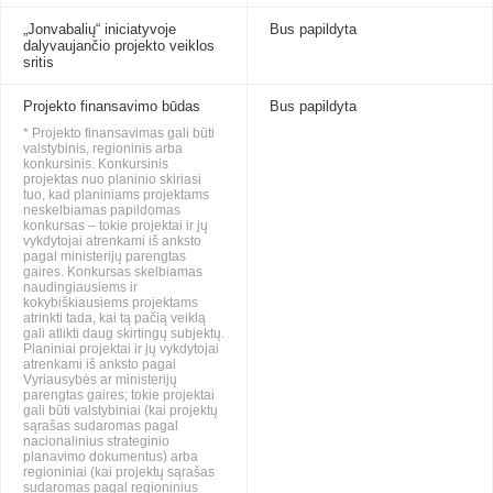
„Jonvabalių“ iniciatyvoje
Bus papildyta
dalyvaujančio projekto veiklos
sritis
Projekto finansavimo būdas
Bus papildyta
* Projekto finansavimas gali būti
valstybinis, regioninis arba
konkursinis. Konkursinis
projektas nuo planinio skiriasi
tuo, kad planiniams projektams
neskelbiamas papildomas
konkursas – tokie projektai ir jų
vykdytojai atrenkami iš anksto
pagal ministerijų parengtas
gaires. Konkursas skelbiamas
naudingiausiems ir
kokybiškiausiems projektams
atrinkti tada, kai tą pačią veiklą
gali atlikti daug skirtingų subjektų.
Planiniai projektai ir jų vykdytojai
atrenkami iš anksto pagal
Vyriausybės ar ministerijų
parengtas gaires; tokie projektai
gali būti valstybiniai (kai projektų
sąrašas sudaromas pagal
nacionalinius strateginio
planavimo dokumentus) arba
regioniniai (kai projektų sąrašas
sudaromas pagal regioninius