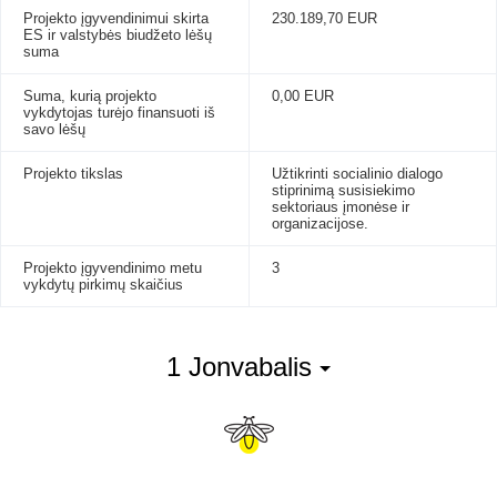
Projekto įgyvendinimui skirta
230.189,70 EUR
ES ir valstybės biudžeto lėšų
suma
Suma, kurią projekto
0,00 EUR
vykdytojas turėjo finansuoti iš
savo lėšų
Projekto tikslas
Užtikrinti socialinio dialogo
stiprinimą susisiekimo
sektoriaus įmonėse ir
organizacijose.
Projekto įgyvendinimo metu
3
vykdytų pirkimų skaičius
1 Jonvabalis