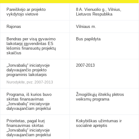
Pareiškėjo ar projekto
8 A. Vienuolio g., Vilnius,
vykdytojo vietovė
Lietuvos Respublika
Rajonas
Vilniaus m.
Bendras per visą gyvavimo
Bus papildyta
laikotarpį įgyvendintas ES
lėšomis finansuotų projektų
skaičius
„Jonvabalių“ iniciatyvoje
2007-2013
dalyvaujančio projekto
programinis laikotarpis
Nurodykite, pvz. 2007-2013
Programa, iš kurios buvo
Žmogiškųjų išteklių plėtros
skirtas finansavimas
veiksmų programa
„Jonvabalių“ iniciatyvoje
dalyvaujančiam projektui
Prioritetas, pagal kurį
Kokybiškas užimtumas ir
finansavimas skirtas
socialinė aprėptis
„Jonvabalių“ iniciatyvoje
dalyvaujančiam projektui