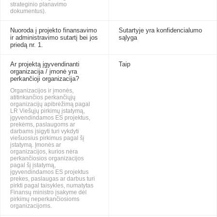
strateginio planavimo
dokumentus).
Nuoroda į projekto finansavimo
Sutartyje yra konfidencialumo
ir administravimo sutartį bei jos
sąlyga
priedą nr. 1.
Ar projektą įgyvendinanti
Taip
organizacija / įmonė yra
perkančioji organizacija?
Organizacijos ir įmonės,
atitinkančios perkančiųjų
organizacijų apibrėžimą pagal
LR Viešųjų pirkimų įstatymą,
įgyvendindamos ES projektus,
prekėms, paslaugoms ar
darbams įsigyti turi vykdyti
viešuosius pirkimus pagal šį
įstatymą. Įmonės ar
organizacijos, kurios nėra
perkančiosios organizacijos
pagal šį įstatymą,
įgyvendindamos ES projektus
prekes, paslaugas ar darbus turi
pirkti pagal taisykles, numatytas
Finansų ministro įsakyme dėl
pirkimų neperkančiosioms
organizacijoms.