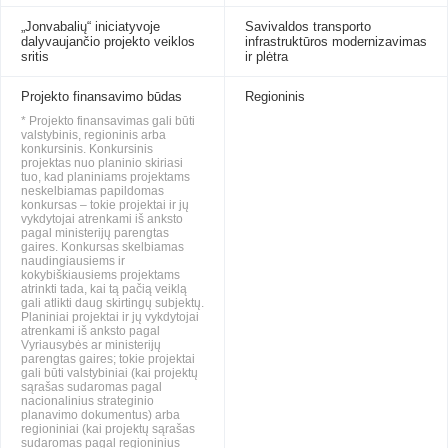
„Jonvabalių“ iniciatyvoje
Savivaldos transporto
dalyvaujančio projekto veiklos
infrastruktūros modernizavimas
sritis
ir plėtra
Projekto finansavimo būdas
Regioninis
* Projekto finansavimas gali būti
valstybinis, regioninis arba
konkursinis. Konkursinis
projektas nuo planinio skiriasi
tuo, kad planiniams projektams
neskelbiamas papildomas
konkursas – tokie projektai ir jų
vykdytojai atrenkami iš anksto
pagal ministerijų parengtas
gaires. Konkursas skelbiamas
naudingiausiems ir
kokybiškiausiems projektams
atrinkti tada, kai tą pačią veiklą
gali atlikti daug skirtingų subjektų.
Planiniai projektai ir jų vykdytojai
atrenkami iš anksto pagal
Vyriausybės ar ministerijų
parengtas gaires; tokie projektai
gali būti valstybiniai (kai projektų
sąrašas sudaromas pagal
nacionalinius strateginio
planavimo dokumentus) arba
regioniniai (kai projektų sąrašas
sudaromas pagal regioninius