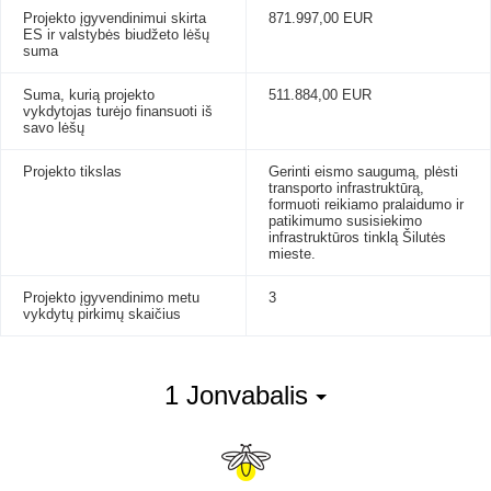
Projekto įgyvendinimui skirta
871.997,00 EUR
ES ir valstybės biudžeto lėšų
suma
Suma, kurią projekto
511.884,00 EUR
vykdytojas turėjo finansuoti iš
savo lėšų
Projekto tikslas
Gerinti eismo saugumą, plėsti
transporto infrastruktūrą,
formuoti reikiamo pralaidumo ir
patikimumo susisiekimo
infrastruktūros tinklą Šilutės
mieste.
Projekto įgyvendinimo metu
3
vykdytų pirkimų skaičius
1 Jonvabalis