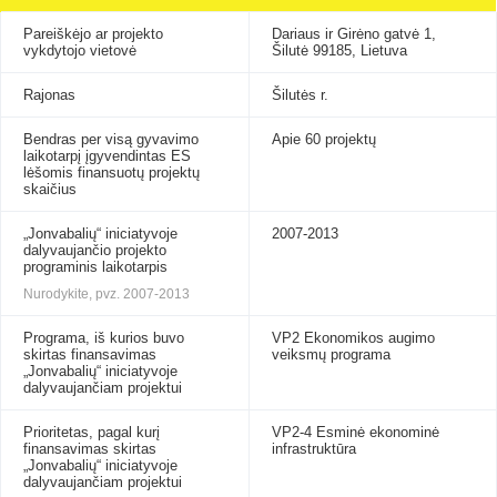
Pareiškėjo ar projekto
Dariaus ir Girėno gatvė 1,
vykdytojo vietovė
Šilutė 99185, Lietuva
Rajonas
Šilutės r.
Bendras per visą gyvavimo
Apie 60 projektų
laikotarpį įgyvendintas ES
lėšomis finansuotų projektų
skaičius
„Jonvabalių“ iniciatyvoje
2007-2013
dalyvaujančio projekto
programinis laikotarpis
Nurodykite, pvz. 2007-2013
Programa, iš kurios buvo
VP2 Ekonomikos augimo
skirtas finansavimas
veiksmų programa
„Jonvabalių“ iniciatyvoje
dalyvaujančiam projektui
Prioritetas, pagal kurį
VP2-4 Esminė ekonominė
finansavimas skirtas
infrastruktūra
„Jonvabalių“ iniciatyvoje
dalyvaujančiam projektui