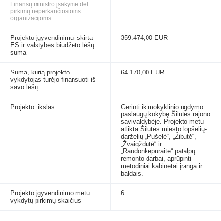
Finansų ministro įsakyme dėl
pirkimų neperkančiosioms
organizacijoms.
Projekto įgyvendinimui skirta
359.474,00 EUR
ES ir valstybės biudžeto lėšų
suma
Suma, kurią projekto
64.170,00 EUR
vykdytojas turėjo finansuoti iš
savo lėšų
Projekto tikslas
Gerinti ikimokyklinio ugdymo
paslaugų kokybę Šilutės rajono
savivaldybėje. Projekto metu
atlikta Šilutės miesto lopšelių-
darželių „Pušelė“, „Žibutė“,
„Žvaigždutė“ ir
„Raudonkepuraitė“ patalpų
remonto darbai, aprūpinti
metodiniai kabinetai įranga ir
baldais.
Projekto įgyvendinimo metu
6
vykdytų pirkimų skaičius