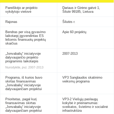
Pareiškėjo ar projekto
Dariaus ir Girėno gatvė 1,
vykdytojo vietovė
Šilutė 99185, Lietuva
Rajonas
Šilutės r.
Bendras per visą gyvavimo
Apie 60 projektų
laikotarpį įgyvendintas ES
lėšomis finansuotų projektų
skaičius
„Jonvabalių“ iniciatyvoje
2007-2013
dalyvaujančio projekto
programinis laikotarpis
Nurodykite, pvz. 2007-2013
Programa, iš kurios buvo
VP3 Sanglaudos skatinimo
skirtas finansavimas
veiksmų programa
„Jonvabalių“ iniciatyvoje
dalyvaujančiam projektui
Prioritetas, pagal kurį
VP3-2 Viešųjų paslaugų
finansavimas skirtas
kokybė ir prieinamumas:
„Jonvabalių“ iniciatyvoje
sveikatos, švietimo ir socialinė
dalyvaujančiam projektui
infrastruktūra