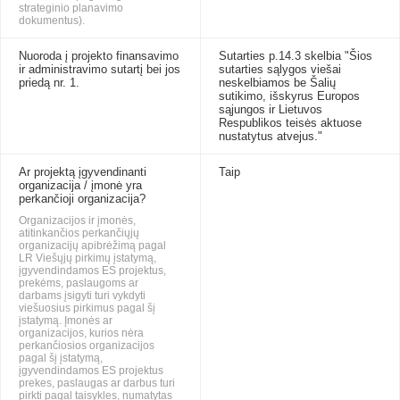
strateginio planavimo
dokumentus).
Nuoroda į projekto finansavimo
Sutarties p.14.3 skelbia "Šios
ir administravimo sutartį bei jos
sutarties sąlygos viešai
priedą nr. 1.
neskelbiamos be Šalių
sutikimo, išskyrus Europos
sąjungos ir Lietuvos
Respublikos teisės aktuose
nustatytus atvejus."
Ar projektą įgyvendinanti
Taip
organizacija / įmonė yra
perkančioji organizacija?
Organizacijos ir įmonės,
atitinkančios perkančiųjų
organizacijų apibrėžimą pagal
LR Viešųjų pirkimų įstatymą,
įgyvendindamos ES projektus,
prekėms, paslaugoms ar
darbams įsigyti turi vykdyti
viešuosius pirkimus pagal šį
įstatymą. Įmonės ar
organizacijos, kurios nėra
perkančiosios organizacijos
pagal šį įstatymą,
įgyvendindamos ES projektus
prekes, paslaugas ar darbus turi
pirkti pagal taisykles, numatytas