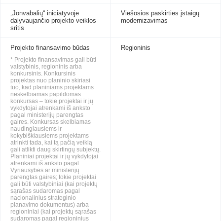
„Jonvabalių“ iniciatyvoje
Viešosios paskirties įstaigų
dalyvaujančio projekto veiklos
modernizavimas
sritis
Projekto finansavimo būdas
Regioninis
* Projekto finansavimas gali būti
valstybinis, regioninis arba
konkursinis. Konkursinis
projektas nuo planinio skiriasi
tuo, kad planiniams projektams
neskelbiamas papildomas
konkursas – tokie projektai ir jų
vykdytojai atrenkami iš anksto
pagal ministerijų parengtas
gaires. Konkursas skelbiamas
naudingiausiems ir
kokybiškiausiems projektams
atrinkti tada, kai tą pačią veiklą
gali atlikti daug skirtingų subjektų.
Planiniai projektai ir jų vykdytojai
atrenkami iš anksto pagal
Vyriausybės ar ministerijų
parengtas gaires; tokie projektai
gali būti valstybiniai (kai projektų
sąrašas sudaromas pagal
nacionalinius strateginio
planavimo dokumentus) arba
regioniniai (kai projektų sąrašas
sudaromas pagal regioninius