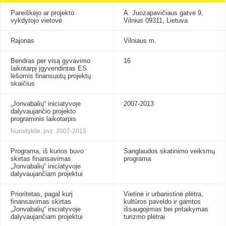
Pareiškėjo ar projekto
A. Juozapavičiaus gatvė 9,
vykdytojo vietovė
Vilnius 09311, Lietuva
Rajonas
Vilniaus m.
Bendras per visą gyvavimo
16
laikotarpį įgyvendintas ES
lėšomis finansuotų projektų
skaičius
„Jonvabalių“ iniciatyvoje
2007-2013
dalyvaujančio projekto
programinis laikotarpis
Nurodykite, pvz. 2007-2013
Programa, iš kurios buvo
Sanglaudos skatinimo veiksmų
skirtas finansavimas
programa
„Jonvabalių“ iniciatyvoje
dalyvaujančiam projektui
Prioritetas, pagal kurį
Vietinė ir urbanistinė plėtra,
finansavimas skirtas
kultūros paveldo ir gamtos
„Jonvabalių“ iniciatyvoje
išsaugojimas bei pritaikymas
dalyvaujančiam projektui
turizmo plėtrai