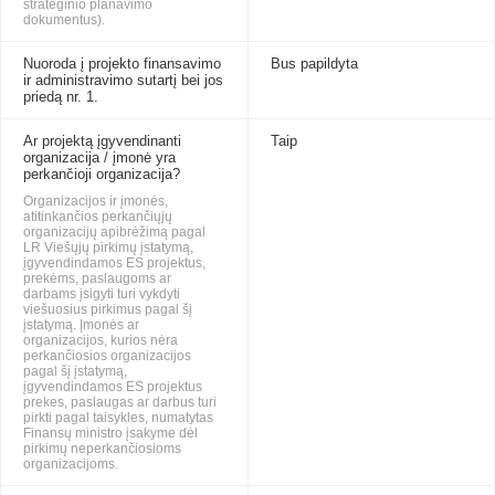
strateginio planavimo
dokumentus).
Nuoroda į projekto finansavimo
Bus papildyta
ir administravimo sutartį bei jos
priedą nr. 1.
Ar projektą įgyvendinanti
Taip
organizacija / įmonė yra
perkančioji organizacija?
Organizacijos ir įmonės,
atitinkančios perkančiųjų
organizacijų apibrėžimą pagal
LR Viešųjų pirkimų įstatymą,
įgyvendindamos ES projektus,
prekėms, paslaugoms ar
darbams įsigyti turi vykdyti
viešuosius pirkimus pagal šį
įstatymą. Įmonės ar
organizacijos, kurios nėra
perkančiosios organizacijos
pagal šį įstatymą,
įgyvendindamos ES projektus
prekes, paslaugas ar darbus turi
pirkti pagal taisykles, numatytas
Finansų ministro įsakyme dėl
pirkimų neperkančiosioms
organizacijoms.