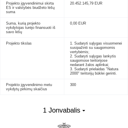
Projekto įgyvendinimui skirta
20.452.145,79 EUR
ES ir valstybės biudžeto lėšų
suma
Suma, kurią projekto
0,00 EUR
vykdytojas turėjo finansuoti iš
savo lėšų
Projekto tikslas
1. Sudaryti sąlygas visuomenei
susipažinti su saugomomis
vertybėmis;
2. Sudaryti sąlygas lankytis
saugomose teritorijose
nedarant žalos aplinkai;
3. Sudaryti prielaidas "Natura
2000" teritorijų būklei gerinti.
Projekto įgyvendinimo metu
300
vykdytų pirkimų skaičius
1 Jonvabalis