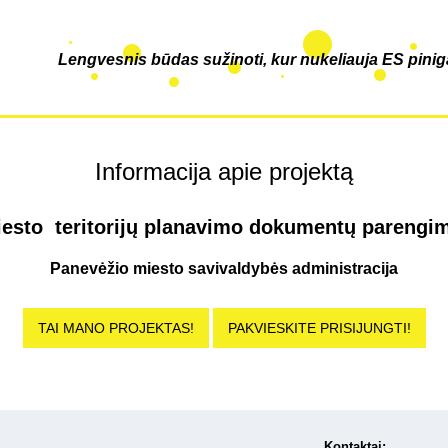
Lengvesnis būdas sužinoti, kur nukeliauja ES pinig
Informacija apie projektą
esto teritorijų planavimo dokumentų parengima
Panevėžio miesto savivaldybės administracija
TAI MANO PROJEKTAS!
PAKVIESKITE PRISIJUNGTI!
Kontaktai: