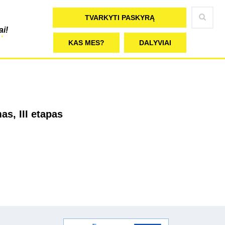
TVARKYTI PASKYRĄ
ai!
KAS MES?
DALYVIAI
s, III etapas