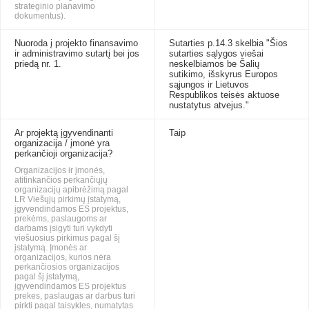
strateginio planavimo
dokumentus).
Nuoroda į projekto finansavimo
Sutarties p.14.3 skelbia "Šios
ir administravimo sutartį bei jos
sutarties sąlygos viešai
priedą nr. 1.
neskelbiamos be Šalių
sutikimo, išskyrus Europos
sąjungos ir Lietuvos
Respublikos teisės aktuose
nustatytus atvejus."
Ar projektą įgyvendinanti
Taip
organizacija / įmonė yra
perkančioji organizacija?
Organizacijos ir įmonės,
atitinkančios perkančiųjų
organizacijų apibrėžimą pagal
LR Viešųjų pirkimų įstatymą,
įgyvendindamos ES projektus,
prekėms, paslaugoms ar
darbams įsigyti turi vykdyti
viešuosius pirkimus pagal šį
įstatymą. Įmonės ar
organizacijos, kurios nėra
perkančiosios organizacijos
pagal šį įstatymą,
įgyvendindamos ES projektus
prekes, paslaugas ar darbus turi
pirkti pagal taisykles, numatytas