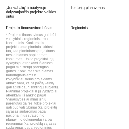
„Jonvabalių“ iniciatyvoje
Teritorijų planavimas
dalyvaujančio projekto veiklos
sritis
Projekto finansavimo būdas
Regioninis
* Projekto finansavimas gali būti
valstybinis, regioninis arba
konkursinis. Konkursinis
projektas nuo planinio skiriasi
tuo, kad planiniams projektams
neskelbiamas papildomas
konkursas – tokie projektai ir jų
vykdytojai atrenkami iš anksto
pagal ministerijų parengtas
gaires. Konkursas skelbiamas
naudingiausiems ir
kokybiškiausiems projektams
atrinkti tada, kai tą pačią veiklą
gali atlikti daug skirtingų subjektų.
Planiniai projektai ir jų vykdytojai
atrenkami iš anksto pagal
Vyriausybės ar ministerijų
parengtas gaires; tokie projektai
gali būti valstybiniai (kai projektų
sąrašas sudaromas pagal
nacionalinius strateginio
planavimo dokumentus) arba
regioniniai (kai projektų sąrašas
sudaromas pagal regioninius