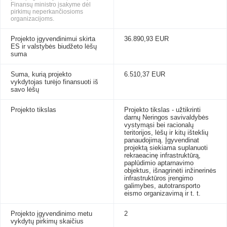
Finansų ministro įsakyme dėl
pirkimų neperkančiosioms
organizacijoms.
Projekto įgyvendinimui skirta
36.890,93 EUR
ES ir valstybės biudžeto lėšų
suma
Suma, kurią projekto
6.510,37 EUR
vykdytojas turėjo finansuoti iš
savo lėšų
Projekto tikslas
Projekto tikslas - užtikrinti
darnų Neringos savivaldybės
vystymąsi bei racionalų
teritorijos, lėšų ir kitų išteklių
panaudojimą. Įgyvendinat
projektą siekiama suplanuoti
rekraeacinę infrastruktūrą,
paplūdimio aptarnavimo
objektus, išnagrinėti inžinerinės
infrastruktūros įrengimo
galimybes, autotransporto
eismo organizavimą ir t. t.
Projekto įgyvendinimo metu
2
vykdytų pirkimų skaičius