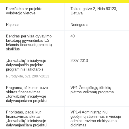
Pareiškėjo ar projekto
Taikos gatvė 2, Nida 93123,
vykdytojo vietovė
Lietuva
Rajonas
Neringos s.
Bendras per visą gyvavimo
40
laikotarpį įgyvendintas ES
lėšomis finansuotų projektų
skaičius
„Jonvabalių“ iniciatyvoje
2007-2013
dalyvaujančio projekto
programinis laikotarpis
Nurodykite, pvz. 2007-2013
Programa, iš kurios buvo
VP1 Žmogiškųjų išteklių
skirtas finansavimas
plėtros veiksmų programa
„Jonvabalių“ iniciatyvoje
dalyvaujančiam projektui
Prioritetas, pagal kurį
VP1-4 Administracinių
finansavimas skirtas
gebėjimų stiprinimas ir viešojo
„Jonvabalių“ iniciatyvoje
administravimo efektyvumo
dalyvaujančiam projektui
didinimas