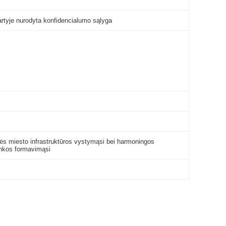
artyje nurodyta konfidencialumo sąlyga
nės miesto infrastruktūros vystymąsi bei harmoningos
inkos formavimąsi