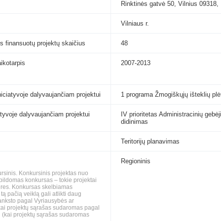
Rinktinės gatvė 50, Vilnius 09318,
Vilniaus r.
s finansuotų projektų skaičius
48
aikotarpis
2007-2013
niciatyvoje dalyvaujančiam projektui
1 programa Žmogiškųjų išteklių pl
iatyvoje dalyvaujančiam projektui
IV prioritetas Administracinių gebė
didinimas
Teritorijų planavimas
Regioninis
ursinis. Konkursinis projektas nuo
pildomas konkursas – tokie projektai
gaires. Konkursas skelbiamas
ą pačią veiklą gali atlikti daug
š anksto pagal Vyriausybės ar
i (kai projektų sąrašas sudaromas pagal
i (kai projektų sąrašas sudaromas