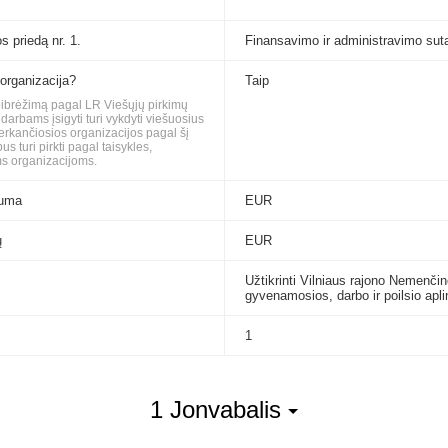
s priedą nr. 1.
Finansavimo ir administravimo sut
 organizacija?
Taip
apibrėžimą pagal LR Viešųjų pirkimų
rbams įsigyti turi vykdyti viešuosius
perkančiosios organizacijos pagal šį
 turi pirkti pagal taisykles,
s organizacijoms.
suma
EUR
ų
EUR
Užtikrinti Vilniaus rajono Nemenči
gyvenamosios, darbo ir poilsio apl
1
1 Jonvabalis