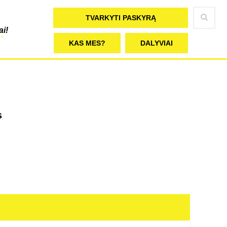
TVARKYTI PASKYRĄ
ai!
KAS MES?
DALYVIAI
s