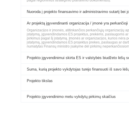
pagal regioninius strateginio planavimo dokumentus).
Nuoroda į projekto finansavimo ir administravimo sutartį bei jo
Ar projektą įgyvendinanti organizacija / įmonė yra perkančioji
Organizacijos ir įmonės, atitinkančios perkančiųjų organizacijų 
įstatymą, įgyvendindamos ES projektus, prekėms, paslaugoms ar da
pirkimus pagal šį įstatymą. Įmonės ar organizacijos, kurios nėra 
įstatymą, įgyvendindamos ES projektus prekes, paslaugas ar darbus
numatytas Finansų ministro įsakyme dėl pirkimų neperkančiosiom
Projekto įgyvendinimui skirta ES ir valstybės biudžeto lėšų 
Suma, kurią projekto vykdytojas turėjo finansuoti iš savo lėš
Projekto tikslas
Projekto įgyvendinimo metu vykdytų pirkimų skaičius