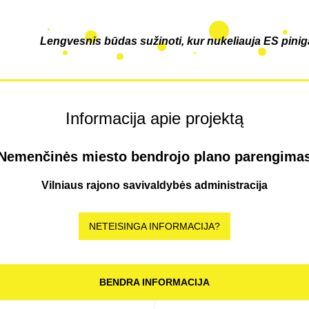
Lengvesnis būdas sužinoti, kur nukeliauja ES pinig
Informacija apie projektą
Nemenčinės miesto bendrojo plano parengima
Vilniaus rajono savivaldybės administracija
NETEISINGA INFORMACIJA?
BENDRA INFORMACIJA