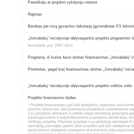
Pareiškėjo ar projekto vykdytojo vietovė
Rajonas
Bendras per visą gyvavimo laikotarpį įgyvendintas ES lėšomi
„Jonvabalių“ iniciatyvoje dalyvaujančio projekto programinis l
Nurodykite, pvz. 2007-2013
Programa, iš kurios buvo skirtas finansavimas „Jonvabalių“ i
Prioritetas, pagal kurį finansavimas skirtas „Jonvabalių“ inic
„Jonvabalių“ iniciatyvoje dalyvaujančio projekto veiklos sritis
Projekto finansavimo būdas
* Projekto finansavimas gali būti valstybinis, regioninis arba konk
planinio skiriasi tuo, kad planiniams projektams neskelbiamas pa
ir jų vykdytojai atrenkami iš anksto pagal ministerijų parengtas 
naudingiausiems ir kokybiškiausiems projektams atrinkti tada, kai t
skirtingų subjektų. Planiniai projektai ir jų vykdytojai atrenkami i
ministerijų parengtas gaires; tokie projektai gali būti valstybinia
nacionalinius strateginio planavimo dokumentus) arba regioninia