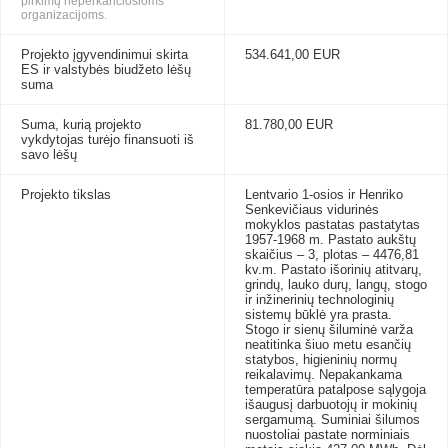
pirkimų neperkančiosioms
organizacijoms.
Projekto įgyvendinimui skirta
534.641,00 EUR
ES ir valstybės biudžeto lėšų
suma
Suma, kurią projekto
81.780,00 EUR
vykdytojas turėjo finansuoti iš
savo lėšų
Projekto tikslas
Lentvario 1-osios ir Henriko
Senkevičiaus vidurinės
mokyklos pastatas pastatytas
1957-1968 m. Pastato aukštų
skaičius – 3, plotas – 4476,81
kv.m. Pastato išorinių atitvarų,
grindų, lauko durų, langų, stogo
ir inžinerinių technologinių
sistemų būklė yra prasta.
Stogo ir sienų šiluminė varža
neatitinka šiuo metu esančių
statybos, higieninių normų
reikalavimų. Nepakankama
temperatūra patalpose sąlygoja
išaugusį darbuotojų ir mokinių
sergamumą. Suminiai šilumos
nuostoliai pastate norminiais