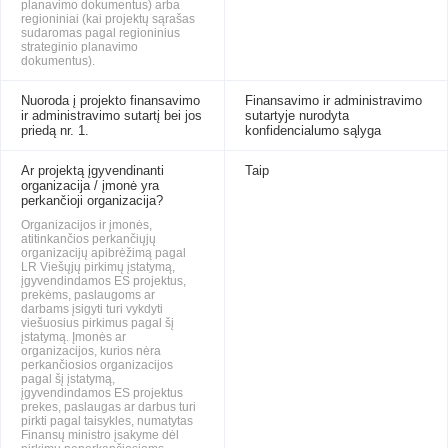
planavimo dokumentus) arba
regioniniai (kai projektų sąrašas
sudaromas pagal regioninius
strateginio planavimo
dokumentus).
Nuoroda į projekto finansavimo
Finansavimo ir administravimo
ir administravimo sutartį bei jos
sutartyje nurodyta
priedą nr. 1.
konfidencialumo sąlyga
Ar projektą įgyvendinanti
Taip
organizacija / įmonė yra
perkančioji organizacija?
Organizacijos ir įmonės,
atitinkančios perkančiųjų
organizacijų apibrėžimą pagal
LR Viešųjų pirkimų įstatymą,
įgyvendindamos ES projektus,
prekėms, paslaugoms ar
darbams įsigyti turi vykdyti
viešuosius pirkimus pagal šį
įstatymą. Įmonės ar
organizacijos, kurios nėra
perkančiosios organizacijos
pagal šį įstatymą,
įgyvendindamos ES projektus
prekes, paslaugas ar darbus turi
pirkti pagal taisykles, numatytas
Finansų ministro įsakyme dėl