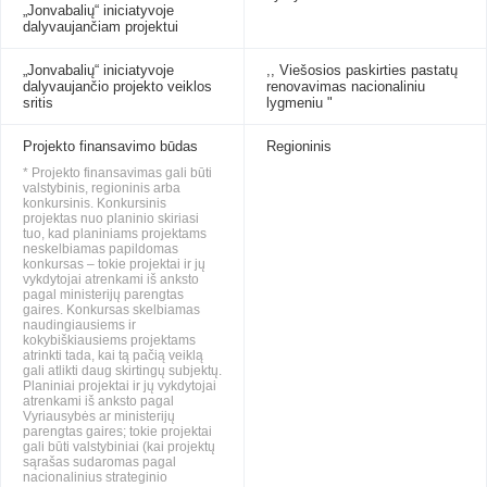
„Jonvabalių“ iniciatyvoje
dalyvaujančiam projektui
„Jonvabalių“ iniciatyvoje
,, Viešosios paskirties pastatų
dalyvaujančio projekto veiklos
renovavimas nacionaliniu
sritis
lygmeniu "
Projekto finansavimo būdas
Regioninis
* Projekto finansavimas gali būti
valstybinis, regioninis arba
konkursinis. Konkursinis
projektas nuo planinio skiriasi
tuo, kad planiniams projektams
neskelbiamas papildomas
konkursas – tokie projektai ir jų
vykdytojai atrenkami iš anksto
pagal ministerijų parengtas
gaires. Konkursas skelbiamas
naudingiausiems ir
kokybiškiausiems projektams
atrinkti tada, kai tą pačią veiklą
gali atlikti daug skirtingų subjektų.
Planiniai projektai ir jų vykdytojai
atrenkami iš anksto pagal
Vyriausybės ar ministerijų
parengtas gaires; tokie projektai
gali būti valstybiniai (kai projektų
sąrašas sudaromas pagal
nacionalinius strateginio