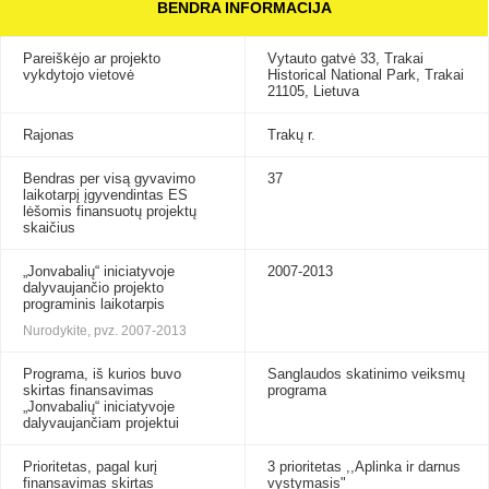
BENDRA INFORMACIJA
Pareiškėjo ar projekto
Vytauto gatvė 33, Trakai
vykdytojo vietovė
Historical National Park, Trakai
21105, Lietuva
Rajonas
Trakų r.
Bendras per visą gyvavimo
37
laikotarpį įgyvendintas ES
lėšomis finansuotų projektų
skaičius
„Jonvabalių“ iniciatyvoje
2007-2013
dalyvaujančio projekto
programinis laikotarpis
Nurodykite, pvz. 2007-2013
Programa, iš kurios buvo
Sanglaudos skatinimo veiksmų
skirtas finansavimas
programa
„Jonvabalių“ iniciatyvoje
dalyvaujančiam projektui
Prioritetas, pagal kurį
3 prioritetas ,,Aplinka ir darnus
finansavimas skirtas
vystymasis"