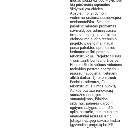
metais siekia 427,00 MWh. Dėl
šių priežasčių sąnaudos
šildymui yra didelės.
Apšvietimo, šildymo ir
vėdinimo sistema susidėvėjusi,
neekonomiška. Siekiant
pašalinti minėtas problemas
savivaldybės administracija
inicijavo energijos vartojimo
efektyvumo audito techninio
projekto parengimą. Pagal
juose pateiktus sprendinius
ketinama atlikti pastato
rekonstrukciją. Projekto tikslas
– sumažinti Lentvario 1-osios ir
Henriko Senkevičiaus vidurinės
mokyklos pastato energetinių
resursų naudojimą. Ketinami
atlikti darbai: 1) rekonstruoti
išorinius atitvarus, 2)
rekonstruoti šilumos punktą.
Atlikus pastato renovaciją
sumažės energijos
sunaudojimas, išlaidos
šildymui, pagerės darbo ir
ugdymo sąlygos, sumažės
aplinkos tarša, bus tausojami
energetiniai resursai ir t.t.
Įstaiga nepajėgi savarankiškai
įgyvendinti projektą be ES