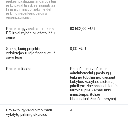
prekes, paslaugas ar darbus turi
pirkti pagal taisykles, numatytas
Finansų ministro įsakyme dėl
pirkimų neperkančiosioms
organizacijoms.
Projekto įgyvendinimui skirta
93.502,00 EUR
ES ir valstybės biudžeto lėšų
suma
Suma, kurią projekto
0,00 EUR
vykdytojas turėjo finansuoti iš
savo lėšų
Projekto tikslas
Prisidėti prie viešųjų ir
administracinių paslaugų
teikimo tobulinimo, diegiant
kokybės vadybos sistemą,
pritaikytą Nacionalinei žemės
tarnybai prie Žemės ūkio
ministerijos (toliau -
Nacionalinė žemės tarnyba).
Projekto įgyvendinimo metu
4
vykdytų pirkimų skaičius