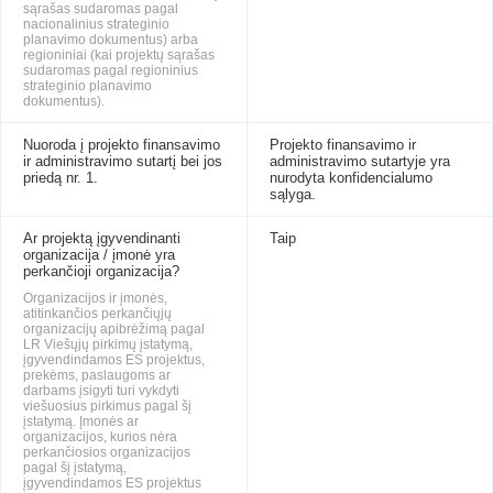
sąrašas sudaromas pagal
nacionalinius strateginio
planavimo dokumentus) arba
regioniniai (kai projektų sąrašas
sudaromas pagal regioninius
strateginio planavimo
dokumentus).
Nuoroda į projekto finansavimo
Projekto finansavimo ir
ir administravimo sutartį bei jos
administravimo sutartyje yra
priedą nr. 1.
nurodyta konfidencialumo
sąlyga.
Ar projektą įgyvendinanti
Taip
organizacija / įmonė yra
perkančioji organizacija?
Organizacijos ir įmonės,
atitinkančios perkančiųjų
organizacijų apibrėžimą pagal
LR Viešųjų pirkimų įstatymą,
įgyvendindamos ES projektus,
prekėms, paslaugoms ar
darbams įsigyti turi vykdyti
viešuosius pirkimus pagal šį
įstatymą. Įmonės ar
organizacijos, kurios nėra
perkančiosios organizacijos
pagal šį įstatymą,
įgyvendindamos ES projektus