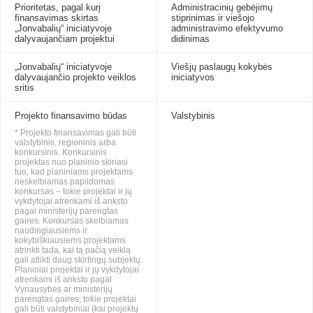
Prioritetas, pagal kurį
Administracinių gebėjimų
finansavimas skirtas
stiprinimas ir viešojo
„Jonvabalių“ iniciatyvoje
administravimo efektyvumo
dalyvaujančiam projektui
didinimas
„Jonvabalių“ iniciatyvoje
Viešjų paslaugų kokybės
dalyvaujančio projekto veiklos
iniciatyvos
sritis
Projekto finansavimo būdas
Valstybinis
* Projekto finansavimas gali būti
valstybinis, regioninis arba
konkursinis. Konkursinis
projektas nuo planinio skiriasi
tuo, kad planiniams projektams
neskelbiamas papildomas
konkursas – tokie projektai ir jų
vykdytojai atrenkami iš anksto
pagal ministerijų parengtas
gaires. Konkursas skelbiamas
naudingiausiems ir
kokybiškiausiems projektams
atrinkti tada, kai tą pačią veiklą
gali atlikti daug skirtingų subjektų.
Planiniai projektai ir jų vykdytojai
atrenkami iš anksto pagal
Vyriausybės ar ministerijų
parengtas gaires; tokie projektai
gali būti valstybiniai (kai projektų