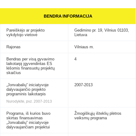
BENDRA INFORMACIJA
Pareiškėjo ar projekto
Gedimino pr. 19, Vilnius 01103,
vykdytojo vietovė
Lietuva
Rajonas
Vilniaus m.
Bendras per visą gyvavimo
4
laikotarpį įgyvendintas ES
lėšomis finansuotų projektų
skaičius
„Jonvabalių“ iniciatyvoje
2007-2013
dalyvaujančio projekto
programinis laikotarpis
Nurodykite, pvz. 2007-2013
Programa, iš kurios buvo
Žmogiškųjų išteklių plėtros
skirtas finansavimas
veiksmų programa
„Jonvabalių“ iniciatyvoje
dalyvaujančiam projektui