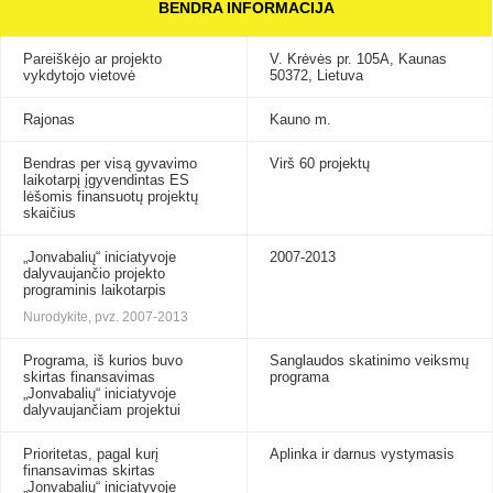
BENDRA INFORMACIJA
Pareiškėjo ar projekto
V. Krėvės pr. 105A, Kaunas
vykdytojo vietovė
50372, Lietuva
Rajonas
Kauno m.
Bendras per visą gyvavimo
Virš 60 projektų
laikotarpį įgyvendintas ES
lėšomis finansuotų projektų
skaičius
„Jonvabalių“ iniciatyvoje
2007-2013
dalyvaujančio projekto
programinis laikotarpis
Nurodykite, pvz. 2007-2013
Programa, iš kurios buvo
Sanglaudos skatinimo veiksmų
skirtas finansavimas
programa
„Jonvabalių“ iniciatyvoje
dalyvaujančiam projektui
Prioritetas, pagal kurį
Aplinka ir darnus vystymasis
finansavimas skirtas
„Jonvabalių“ iniciatyvoje