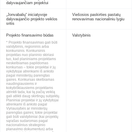
dalyvaujančiam projektui
„Jonvabalių“ iniciatyvoje
Viešosios paskirties pastatų
dalyvaujančio projekto veiklos
renovavimas nacionaliniu lygiu
sritis
Projekto finansavimo būdas
Valstybinis
* Projekto finansavimas gali būti
valstybinis, regioninis arba
konkursinis. Konkursinis
projektas nuo planinio skiriasi
tuo, kad planiniams projektams
neskelbiamas papildomas
konkursas – tokie projektai ir jų
vykdytojai atrenkami iš anksto
pagal ministerijų parengtas
gaires. Konkursas skelbiamas
naudingiausiems ir
kokybiškiausiems projektams
atrinkti tada, kai tą pačią veiklą
gali atlikti daug skirtingų subjektų.
Planiniai projektai ir jų vykdytojai
atrenkami iš anksto pagal
Vyriausybės ar ministerijų
parengtas gaires; tokie projektai
gali būti valstybiniai (kai projektų
sąrašas sudaromas pagal
nacionalinius strateginio
planavimo dokumentus) arba