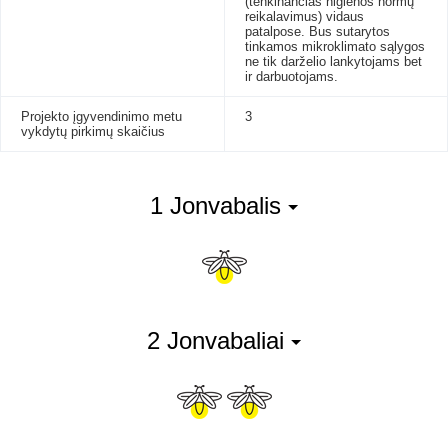
(tenkinančias higienos normų
reikalavimus) vidaus
patalpose. Bus sutarytos
tinkamos mikroklimato sąlygos
ne tik darželio lankytojams bet
ir darbuotojams.
Projekto įgyvendinimo metu
3
vykdytų pirkimų skaičius
1 Jonvabalis
2 Jonvabaliai