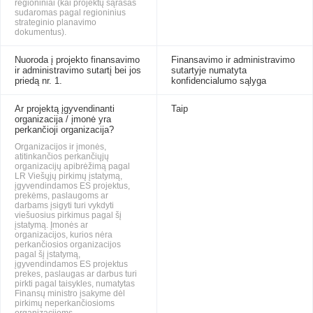
regioniniai (kai projektų sąrašas
sudaromas pagal regioninius
strateginio planavimo
dokumentus).
Nuoroda į projekto finansavimo
Finansavimo ir administravimo
ir administravimo sutartį bei jos
sutartyje numatyta
priedą nr. 1.
konfidencialumo sąlyga
Ar projektą įgyvendinanti
Taip
organizacija / įmonė yra
perkančioji organizacija?
Organizacijos ir įmonės,
atitinkančios perkančiųjų
organizacijų apibrėžimą pagal
LR Viešųjų pirkimų įstatymą,
įgyvendindamos ES projektus,
prekėms, paslaugoms ar
darbams įsigyti turi vykdyti
viešuosius pirkimus pagal šį
įstatymą. Įmonės ar
organizacijos, kurios nėra
perkančiosios organizacijos
pagal šį įstatymą,
įgyvendindamos ES projektus
prekes, paslaugas ar darbus turi
pirkti pagal taisykles, numatytas
Finansų ministro įsakyme dėl
pirkimų neperkančiosioms