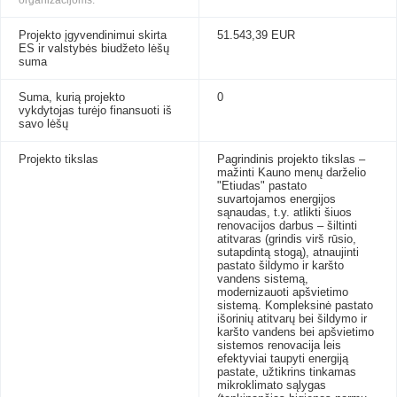
organizacijoms.
Projekto įgyvendinimui skirta
51.543,39 EUR
ES ir valstybės biudžeto lėšų
suma
Suma, kurią projekto
0
vykdytojas turėjo finansuoti iš
savo lėšų
Projekto tikslas
Pagrindinis projekto tikslas –
mažinti Kauno menų darželio
"Etiudas" pastato
suvartojamos energijos
sąnaudas, t.y. atlikti šiuos
renovacijos darbus – šiltinti
atitvaras (grindis virš rūsio,
sutapdintą stogą), atnaujinti
pastato šildymo ir karšto
vandens sistemą,
modernizauoti apšvietimo
sistemą. Kompleksinė pastato
išorinių atitvarų bei šildymo ir
karšto vandens bei apšvietimo
sistemos renovacija leis
efektyviai taupyti energiją
pastate, užtikrins tinkamas
mikroklimato sąlygas