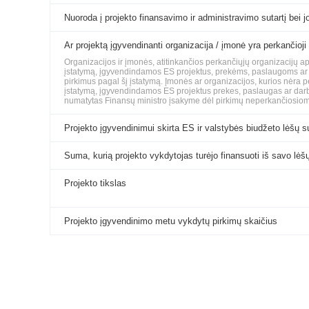
Nuoroda į projekto finansavimo ir administravimo sutartį bei jo
Ar projektą įgyvendinanti organizacija / įmonė yra perkančioji
Organizacijos ir įmonės, atitinkančios perkančiųjų organizacijų 
įstatymą, įgyvendindamos ES projektus, prekėms, paslaugoms ar da
pirkimus pagal šį įstatymą. Įmonės ar organizacijos, kurios nėra 
įstatymą, įgyvendindamos ES projektus prekes, paslaugas ar darbus
numatytas Finansų ministro įsakyme dėl pirkimų neperkančiosiom
Projekto įgyvendinimui skirta ES ir valstybės biudžeto lėšų 
Suma, kurią projekto vykdytojas turėjo finansuoti iš savo lėš
Projekto tikslas
Projekto įgyvendinimo metu vykdytų pirkimų skaičius