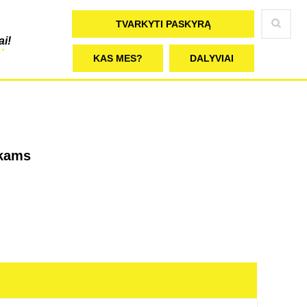
TVARKYTI PASKYRĄ
ai!
KAS MES?
DALYVIAI
ikams