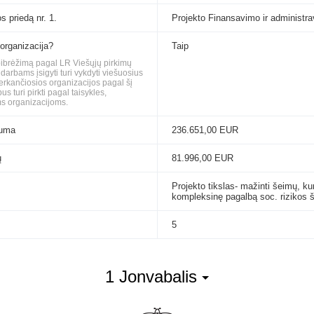
s priedą nr. 1.
Projekto Finansavimo ir administra
 organizacija?
Taip
apibrėžimą pagal LR Viešųjų pirkimų
rbams įsigyti turi vykdyti viešuosius
perkančiosios organizacijos pagal šį
 turi pirkti pagal taisykles,
s organizacijoms.
suma
236.651,00 EUR
ų
81.996,00 EUR
Projekto tikslas- mažinti šeimų, kur
kompleksinę pagalbą soc. rizikos 
5
1 Jonvabalis