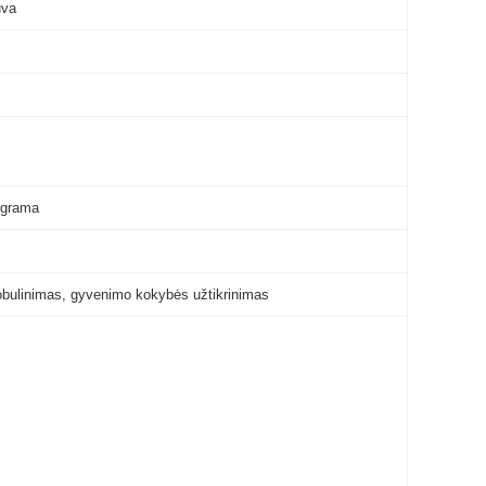
uva
ograma
obulinimas, gyvenimo kokybės užtikrinimas