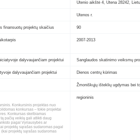
Utenio aikštė 4, Utena 28242, Liet
Utenos r.
s finansuotų projektų skaičius
90
aikotarpis
2007-2013
niciatyvoje dalyvaujančiam projektui
Sanglaudos skatinimo veiksmų pr
iatyvoje dalyvaujančiam projektui
Dienos centrų kūrimas
Žmoniškųjų išteklių ugdymas bei t
regioninis
ursinis. Konkursinis projektas nuo
pildomas konkursas – tokie projektai
gaires. Konkursas skelbiamas
ą pačią veiklą gali atlikti daug
š anksto pagal Vyriausybės ar
i (kai projektų sąrašas sudaromas pagal
i (kai projektų sąrašas sudaromas