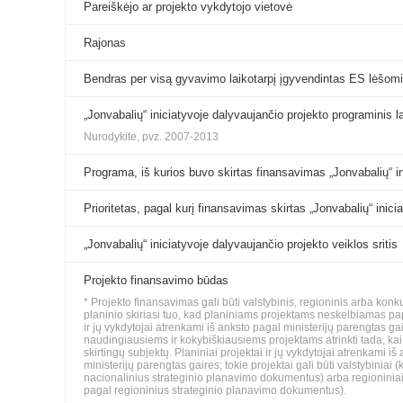
Pareiškėjo ar projekto vykdytojo vietovė
Rajonas
Bendras per visą gyvavimo laikotarpį įgyvendintas ES lėšomi
„Jonvabalių“ iniciatyvoje dalyvaujančio projekto programinis l
Nurodykite, pvz. 2007-2013
Programa, iš kurios buvo skirtas finansavimas „Jonvabalių“ i
Prioritetas, pagal kurį finansavimas skirtas „Jonvabalių“ inic
„Jonvabalių“ iniciatyvoje dalyvaujančio projekto veiklos sritis
Projekto finansavimo būdas
* Projekto finansavimas gali būti valstybinis, regioninis arba konk
planinio skiriasi tuo, kad planiniams projektams neskelbiamas pa
ir jų vykdytojai atrenkami iš anksto pagal ministerijų parengtas 
naudingiausiems ir kokybiškiausiems projektams atrinkti tada, kai t
skirtingų subjektų. Planiniai projektai ir jų vykdytojai atrenkami i
ministerijų parengtas gaires; tokie projektai gali būti valstybinia
nacionalinius strateginio planavimo dokumentus) arba regioninia
pagal regioninius strateginio planavimo dokumentus).