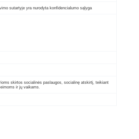
vimo sutartyje yra nurodyta konfidencialumo sąlyga
ioms skirtos socialinės paslaugos, socialinę atskirtį, teikiant
šeimoms ir jų vaikams.