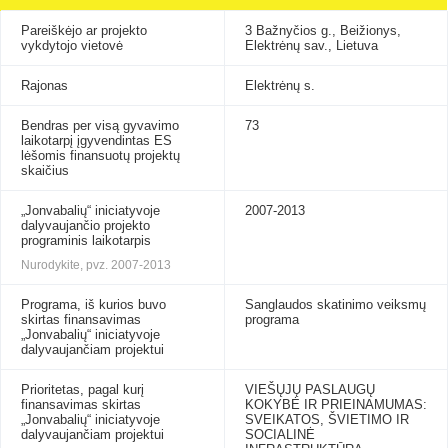
Pareiškėjo ar projekto
3 Bažnyčios g., Beižionys,
vykdytojo vietovė
Elektrėnų sav., Lietuva
Rajonas
Elektrėnų s.
Bendras per visą gyvavimo
73
laikotarpį įgyvendintas ES
lėšomis finansuotų projektų
skaičius
„Jonvabalių“ iniciatyvoje
2007-2013
dalyvaujančio projekto
programinis laikotarpis
Nurodykite, pvz. 2007-2013
Programa, iš kurios buvo
Sanglaudos skatinimo veiksmų
skirtas finansavimas
programa
„Jonvabalių“ iniciatyvoje
dalyvaujančiam projektui
Prioritetas, pagal kurį
VIEŠŲJŲ PASLAUGŲ
finansavimas skirtas
KOKYBĖ IR PRIEINAMUMAS:
„Jonvabalių“ iniciatyvoje
SVEIKATOS, ŠVIETIMO IR
dalyvaujančiam projektui
SOCIALINĖ