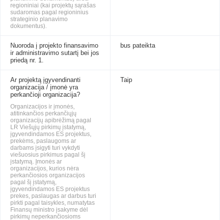
regioniniai (kai projektų sąrašas
sudaromas pagal regioninius
strateginio planavimo
dokumentus).
Nuoroda į projekto finansavimo
bus pateikta
ir administravimo sutartį bei jos
priedą nr. 1.
Ar projektą įgyvendinanti
Taip
organizacija / įmonė yra
perkančioji organizacija?
Organizacijos ir įmonės,
atitinkančios perkančiųjų
organizacijų apibrėžimą pagal
LR Viešųjų pirkimų įstatymą,
įgyvendindamos ES projektus,
prekėms, paslaugoms ar
darbams įsigyti turi vykdyti
viešuosius pirkimus pagal šį
įstatymą. Įmonės ar
organizacijos, kurios nėra
perkančiosios organizacijos
pagal šį įstatymą,
įgyvendindamos ES projektus
prekes, paslaugas ar darbus turi
pirkti pagal taisykles, numatytas
Finansų ministro įsakyme dėl
pirkimų neperkančiosioms