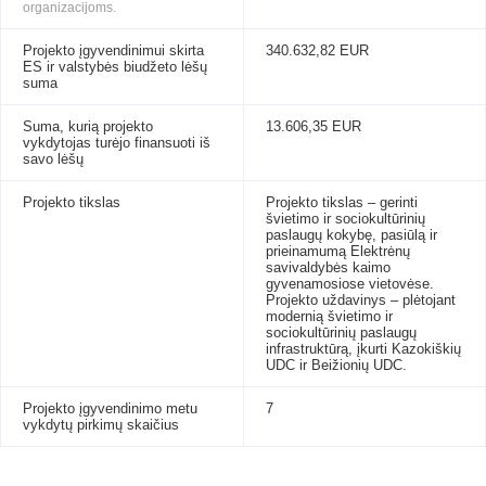
organizacijoms.
Projekto įgyvendinimui skirta
340.632,82 EUR
ES ir valstybės biudžeto lėšų
suma
Suma, kurią projekto
13.606,35 EUR
vykdytojas turėjo finansuoti iš
savo lėšų
Projekto tikslas
Projekto tikslas – gerinti
švietimo ir sociokultūrinių
paslaugų kokybę, pasiūlą ir
prieinamumą Elektrėnų
savivaldybės kaimo
gyvenamosiose vietovėse.
Projekto uždavinys – plėtojant
modernią švietimo ir
sociokultūrinių paslaugų
infrastruktūrą, įkurti Kazokiškių
UDC ir Beižionių UDC.
Projekto įgyvendinimo metu
7
vykdytų pirkimų skaičius