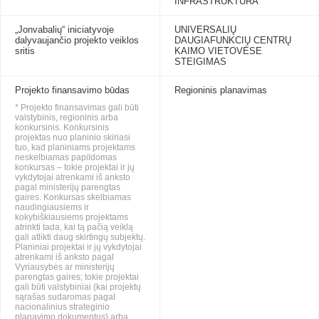
INFRASTRUKTŪRA
„Jonvabalių“ iniciatyvoje
UNIVERSALIŲ
dalyvaujančio projekto veiklos
DAUGIAFUNKCIŲ CENTRŲ
sritis
KAIMO VIETOVĖSE
STEIGIMAS
Projekto finansavimo būdas
Regioninis planavimas
* Projekto finansavimas gali būti
valstybinis, regioninis arba
konkursinis. Konkursinis
projektas nuo planinio skiriasi
tuo, kad planiniams projektams
neskelbiamas papildomas
konkursas – tokie projektai ir jų
vykdytojai atrenkami iš anksto
pagal ministerijų parengtas
gaires. Konkursas skelbiamas
naudingiausiems ir
kokybiškiausiems projektams
atrinkti tada, kai tą pačią veiklą
gali atlikti daug skirtingų subjektų.
Planiniai projektai ir jų vykdytojai
atrenkami iš anksto pagal
Vyriausybės ar ministerijų
parengtas gaires; tokie projektai
gali būti valstybiniai (kai projektų
sąrašas sudaromas pagal
nacionalinius strateginio
planavimo dokumentus) arba