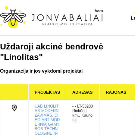
L
Uždaroji akcinė bendrovė
"Linolitas"
Organizacija ir jos vykdomi projektai
PROJEKTAS
ADRESAS
RAJONAS
UAB LINOLIT
- - LT-53280
AS MODERNI
Rinkūnų
ZAVIMAS, DI
km., Kauno
EGIANT MOD
raj.
ERNIĄ GAMY
BOS TECHN
OLOGINĘ ĮR