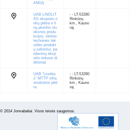
ANGĄ
UAB LINOLIT
- - LT-53280
AS eksporto ri
Rinkūnų
nkų plėtra ir li
km., Kauno
nų pluošto slu
raj.
oksnos produ
kcijos, skirtos
techninės tek
stilės produkt
ų sektoriui, pa
rdavimų eksp
orto rinkose di
dinimas
UAB “Linolita
- - LT-53280
s” MTTP infra
Rinkūnų
struktūros plėt
km., Kauno
ra
raj.
© 2014 Jonvabaliai. Visos teisės saugomos.