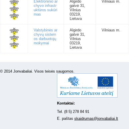
Elektroninio ar
Algirdo
Vilniaus m.
chyvo infrastr
gatvė 31,
uktūros sukūri
Vilnius
mas
03219,
Lietuva
Valstybinės ar
Algirdo
Vilniaus m.
chyvų sistem
gatvė 31,
os darbuotojų
Vilnius
mokymai
03219,
Lietuva
© 2014 Jonvabaliai. Visos teisės saugomos.
Kontaktai:
Tel. (8 5) 278 84 91
E. paštas
skaidrumas@jonvabaliai.lt