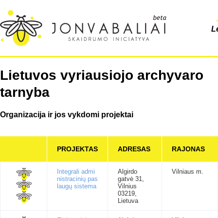
L
Lietuvos vyriausiojo archyvaro
tarnyba
Organizacija ir jos vykdomi projektai
PROJEKTAS
ADRESAS
RAJONAS
Integrali admi
Algirdo
Vilniaus m.
nistracinių pas
gatvė 31,
laugų sistema
Vilnius
03219,
Lietuva